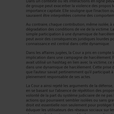
Dans un contexte où les interactions en ligne peuv
de groupe peut exacerber la violence des propos te
importance capitale. Elle souligne que l'inaction o
sauraient être interprétées comme des comportem
Au contraire, chaque contribution, même isolée, 
dégradation des conditions de vie de la victime. La
simple participation à une dynamique de harcèlem
peut avoir des conséquences juridiques lourdes po
connaissance est central dans cette dynamique.
Dans les affaires jugées, la Cour a pris en compte 
implication dans une campagne de harcèlement. Pa
avait utilisé un hashtag en lien avec la victime, ce q
dans une dynamique de harcèlement. Cette prise de
que l’auteur savait pertinemment qu'il participait à
pleinement responsable de ses actes.
La Cour a ainsi rejeté les arguments de la défense, 
en se basant sur l’absence de répétition des propo
volonté de la part du système judiciaire de ne pas
actions qui pourraient sembler isolées ou sans gra
droit est essentielle non seulement pour protéger 
éduquer les utilisateurs des réseaux sociaux sur l