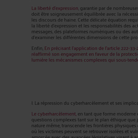
La liberté d'expression
, garantie par de nombreuses
doit être soigneusement équilibrée avec la nécessit
les discours de haine. Cette délicate équation requ
la liberté d'expression et les responsabilités des ac
messages, des plateformes numériques ou des autori
d'examiner les différentes dimensions de cette pr
Enfin,
En précisant l'application de l'article 222-3
réaffirmé son engagement en faveur de la protect
lumière les mécanismes complexes qui sous-tende
I. La répression du cyberharcèlement et ses implic
Le cyberharcèlement,
en tant que forme moderne d
questions complexes tant sur le plan éthique que ju
nature même, transcende les frontières physiques
où les victimes peuvent se retrouver isolées et vuln
amorcée avec des avancées législatives visant à ad