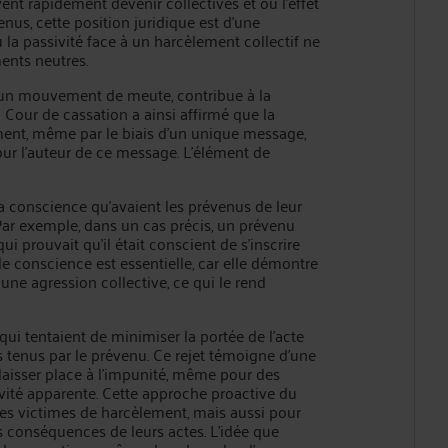
ent rapidement devenir collectives et où l'effet
nus, cette position juridique est d'une
u la passivité face à un harcèlement collectif ne
ents neutres.
à un mouvement de meute, contribue à la
 Cour de cassation a ainsi affirmé que la
ent, même par le biais d’un unique message,
ur l’auteur de ce message. L’élément de
la conscience qu'avaient les prévenus de leur
r exemple, dans un cas précis, un prévenu
ui prouvait qu'il était conscient de s'inscrire
 conscience est essentielle, car elle démontre
 une agression collective, ce qui le rend
qui tentaient de minimiser la portée de l’acte
s tenus par le prévenu. Ce rejet témoigne d'une
 laisser place à l’impunité, même pour des
vité apparente. Cette approche proactive du
les victimes de harcèlement, mais aussi pour
es conséquences de leurs actes. L’idée que