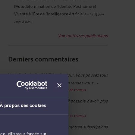
l'Autodétermination de l'Identité Posthume et
Vivante à l'Ère de l'Intelligence Artificielle
-
Le 23 juin
2026 à 10:53
Voir toutes ses publications
Derniers commentaires
Murielle-Isabelle CAHEN :
« Bonjour, Vous pouvez tout
à fait me demander de prendre un rendez-vous ... »
Le 22 juin 2026 à 14:37
sur
Le dépôt-vente de chevaux
Périnelebleu :
« Bonjour, Serait-il possible d'avoir plus
À propos des cookies
d'informations sur ce ... »
Le 22 juin 2026 à 12:44
sur
Le dépôt-vente de chevaux
elinanoor :
« Digital debts like forgotten subscriptions
or unpaid online purchases ... »
ce utilisateur fondée sur