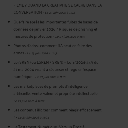
FILME ? QUAND LA CREATIVITE SE CACHE DANS LA
CONVERSATION
-
Le 23 juin 2026 à 11:18
Que faire après les importantes fuites de bases de
données de janvier 2026 ? Risques de phishing et
mesures de protection
-
Le 23 juin 2026 à 11:15
Photos d’ados : comment l’IA peut en faire des
armes
-
Le 23 juin 2026 à 11:13
Loi SREN (ou LSREN / SREN) — Loi n°2024-449 du
21 mai 2024 visant à sécuriser et réguler l’espace
numérique
-
Le 23 juin 2026 à 11:10
Les marketplaces de prompts d’intelligence
artificielle : vente, valeur et propriété intellectuelle
-
Le 23 juin 2026 à 11:07
Les contenus illicites : comment réagir efficacement
?
-
Le 23 juin 2026 à 11:04
Le Testament Numérique : Vers un Droit à