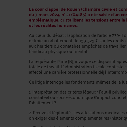
La cour d’appel de Rouen (chambre civile et com
du 7 mars 2024, n° 21/04185) a été saisie d’un co
emblématique, cristallisant les tensions entre la l
et les réalités humaines.
Au cœur du débat : l’application de l’article 779-II d
octroie un abattement de 159 325 € sur les droits
aux héritiers ou donataires empêchés de travailler
handicap physique ou mental.
La requérante, Mme [B], invoque ce dispositif apr
totale de travail. L’administration fiscale conteste
affecté une carrière professionnelle déjà interromp
Ce litige interroge les fondements mêmes de la just
1. Interprétation des critères légaux : Faut-il privi
constatée) ou socio-économique (l’impact concret s
l’abattement ?
2. Preuve et légitimité : Les attestations médicales
on exiger des éléments complémentaires (historique