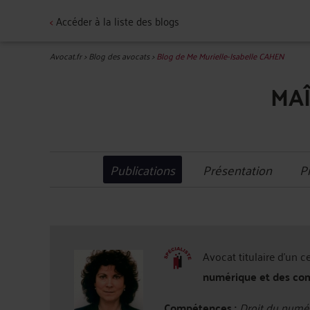
<
Accéder à la liste des blogs
Avocat.fr
>
Blog des avocats
>
Blog de Me Murielle-Isabelle CAHEN
MAÎ
Publications
Présentation
P
Avocat titulaire d'un c
numérique et des co
Compétences :
Droit du numér