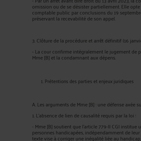
- Par un arrêt avant dire droit du 13 avril 2023, la 
omission ou de se désister partiellement. Elle opt
comptable public par conclusions du 19 septembre 
préservant la recevabilité de son appel.
3. Clôture de la procédure et arrêt définitif (16 janvi
- La cour confirme intégralement le jugement de p
Mme [B] et la condamnant aux dépens.
Prétentions des parties et enjeux juridiques
A. Les arguments de Mme [B] : une défense axée sur
1. L’absence de lien de causalité requis par la loi :
- Mme [B] soutient que l’article 779-II CGI institu
personnes handicapées, indépendamment de leur acti
texte vise à corriger une inégalité liée au handic