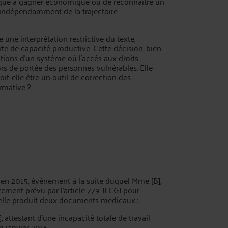
manque à gagner économique ou de reconnaître un
, indépendamment de la trajectoire
 une interprétation restrictive du texte,
rte de capacité productive. Cette décision, bien
tions d’un système où l’accès aux droits
s de portée des personnes vulnérables. Elle
doit-elle être un outil de correction des
rmative ?
] en 2015, événement à la suite duquel Mme [B],
ement prévu par l’article 779-II CGI pour
e, elle produit deux documents médicaux :
], attestant d’une incapacité totale de travail
 janvier 2015.