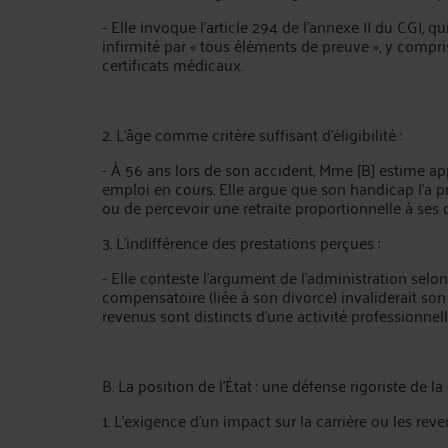
- Elle invoque l’article 294 de l’annexe II du CGI, q
infirmité par « tous éléments de preuve », y compr
certificats médicaux.
2. L’âge comme critère suffisant d’éligibilité :
- À 56 ans lors de son accident, Mme [B] estime ap
emploi en cours. Elle argue que son handicap l’a pr
ou de percevoir une retraite proportionnelle à ses 
3. L’indifférence des prestations perçues :
- Elle conteste l’argument de l’administration selo
compensatoire (liée à son divorce) invaliderait son
revenus sont distincts d’une activité professionnell
B. La position de l’État : une défense rigoriste de 
1. L’exigence d’un impact sur la carrière ou les reve