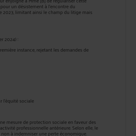
cour enjoigne à Mme [B] de régulariser cette
e pour un désistement à l’encontre du
2023, limitant ainsi le champ du litige mais
er 2024) :
remière instance, rejetant les demandes de
 l’équité sociale
e une mesure de protection sociale en faveur des
vité professionnelle antérieure. Selon elle, le
ap, non à indemniser une perte économique.