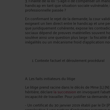
3. Finalité de la loi : S’agit-il de compenser un 
handicap en tant que situation sociale vulnérable
professionnelle passée ?
En confirmant le rejet de la demande, la cour valide
exigeant un lien direct entre le handicap et une pe
que juridiquement cohérente, expose les contradic
sociaux dépend de preuves matérielles souvent hor
soulève ainsi une question plus large : la fiscalité 
inégalités ou un mécanisme froid d’application no
Contexte factuel et déroulement procédural
A. Les faits initiateurs du litige
Le litige prend racine dans le décès de Mme [L] [N
héritière, déclare
la succession
en invoquant l’abatt
incapacité de travailler. Pour justifier sa demand
- Un certificat du 30 janvier 2019 établi par le Dr [P
consécutive à une rupture d’anévrisme survenue en