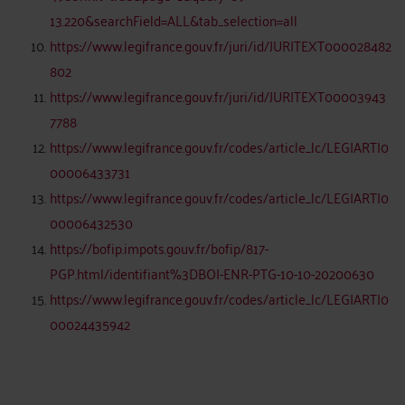
13.220&searchField=ALL&tab_selection=all
https://www.legifrance.gouv.fr/juri/id/JURITEXT000028482
802
https://www.legifrance.gouv.fr/juri/id/JURITEXT00003943
7788
https://www.legifrance.gouv.fr/codes/article_lc/LEGIARTI0
00006433731
https://www.legifrance.gouv.fr/codes/article_lc/LEGIARTI0
00006432530
https://bofip.impots.gouv.fr/bofip/817-
PGP.html/identifiant%3DBOI-ENR-PTG-10-10-20200630
https://www.legifrance.gouv.fr/codes/article_lc/LEGIARTI0
00024435942