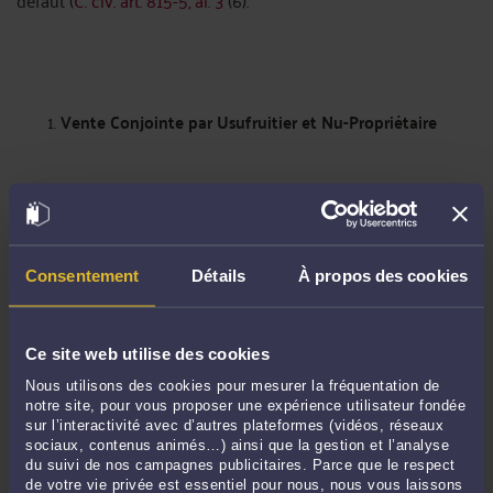
défaut (
C. civ. art. 815-5, al. 3
(6).
Vente Conjointe par Usufruitier et Nu-Propriétaire
Lorsque l’usufruitier et le nu-propriétaire s’entendent, ils
peuvent procéder à une vente conjointe de leurs droits
respectifs. Cette vente transfère la pleine propriété à
l’acquéreur. Le prix de vente est alors réparti entre les parties
Consentement
Détails
À propos des cookies
en fonction de la valeur respective de leurs droits.
Ce site web utilise des cookies
La répartition est effectuée selon les tables de valorisation
définies à l’article 669 du Code général des impôts (CGI), qui
Nous utilisons des cookies pour mesurer la fréquentation de
tiennent compte de l’âge de l’usufruitier.
notre site, pour vous proposer une expérience utilisateur fondée
sur l’interactivité avec d’autres plateformes (vidéos, réseaux
sociaux, contenus animés…) ainsi que la gestion et l’analyse
du suivi de nos campagnes publicitaires. Parce que le respect
En cas de vente simultanée de l'usufruit
et de la nue-
de votre vie privée est essentiel pour nous, nous vous laissons