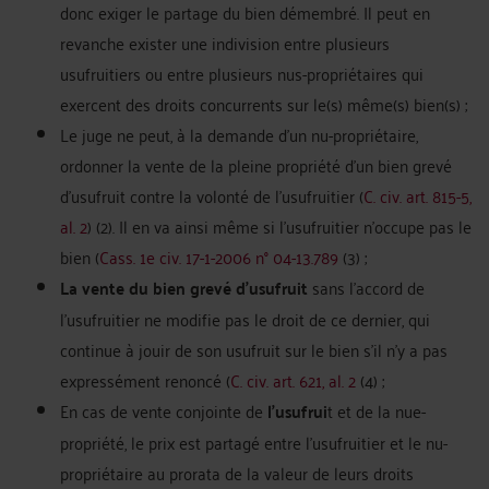
donc exiger le partage du bien démembré. Il peut en
revanche exister une indivision entre plusieurs
usufruitiers ou entre plusieurs nus-propriétaires qui
exercent des droits concurrents sur le(s) même(s) bien(s) ;
Le juge ne peut, à la demande d'un nu-propriétaire,
ordonner la vente de la pleine propriété d'un bien grevé
d'usufruit contre la volonté de l'usufruitier (
C. civ. art. 815-5,
al. 2
) (2). Il en va ainsi même si l'usufruitier n'occupe pas le
bien (
Cass. 1e civ. 17-1-2006 n° 04-13.789
(3) ;
La vente du bien grevé d'usufruit
sans l'accord de
l'usufruitier ne modifie pas le droit de ce dernier, qui
continue à jouir de son usufruit sur le bien s'il n'y a pas
expressément renoncé (
C. civ. art. 621, al. 2
(4) ;
En cas de vente conjointe de
l'usufrui
t et de la nue-
propriété, le prix est partagé entre l'usufruitier et le nu-
propriétaire au prorata de la valeur de leurs droits