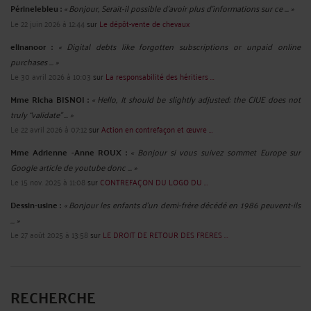
Périnelebleu :
« Bonjour, Serait-il possible d'avoir plus d'informations sur ce ... »
Le 22 juin 2026 à 12:44
sur
Le dépôt-vente de chevaux
elinanoor :
« Digital debts like forgotten subscriptions or unpaid online
purchases ... »
Le 30 avril 2026 à 10:03
sur
La responsabilité des héritiers ...
Mme Richa BISNOI :
« Hello, It should be slightly adjusted: the CJUE does not
truly “validate” ... »
Le 22 avril 2026 à 07:12
sur
Action en contrefaçon et œuvre ...
Mme Adrienne -Anne ROUX :
« Bonjour si vous suivez sommet Europe sur
Google article de youtube donc ... »
Le 15 nov. 2025 à 11:08
sur
CONTREFAÇON DU LOGO DU ...
Dessin-usine :
« Bonjour les enfants d'un demi-frère décédé en 1986 peuvent-ils
... »
Le 27 août 2025 à 13:58
sur
LE DROIT DE RETOUR DES FRERES ...
RECHERCHE