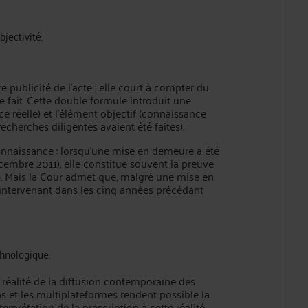
bjectivité.
e publicité de l’acte ; elle court à compter du
le fait. Cette double formule introduit une
e réelle) et l’élément objectif (connaissance
recherches diligentes avaient été faites).
onnaissance : lorsqu’une mise en demeure a été
mbre 2011), elle constitue souvent la preuve
é. Mais la Cour admet que, malgré une mise en
 intervenant dans les cinq années précédant
hnologique.
 réalité de la diffusion contemporaine des
ns et les multiplateformes rendent possible la
erprétation de la prescription à cette réalité