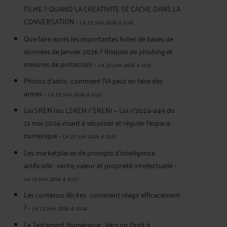
FILME ? QUAND LA CREATIVITE SE CACHE DANS LA
CONVERSATION
-
Le 23 juin 2026 à 11:18
Que faire après les importantes fuites de bases de
données de janvier 2026 ? Risques de phishing et
mesures de protection
-
Le 23 juin 2026 à 11:15
Photos d’ados : comment l’IA peut en faire des
armes
-
Le 23 juin 2026 à 11:13
Loi SREN (ou LSREN / SREN) — Loi n°2024-449 du
21 mai 2024 visant à sécuriser et réguler l’espace
numérique
-
Le 23 juin 2026 à 11:10
Les marketplaces de prompts d’intelligence
artificielle : vente, valeur et propriété intellectuelle
-
Le 23 juin 2026 à 11:07
Les contenus illicites : comment réagir efficacement
?
-
Le 23 juin 2026 à 11:04
Le Testament Numérique : Vers un Droit à