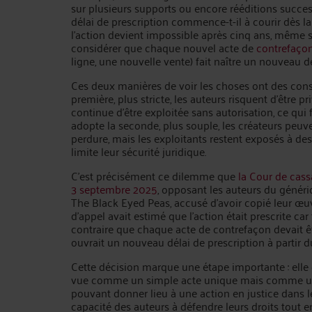
sur plusieurs supports ou encore rééditions success
délai de prescription commence-t-il à courir dès la
l’action devient impossible après cinq ans, même si
considérer que chaque nouvel acte de
contrefaço
ligne, une nouvelle vente) fait naître un nouveau d
Ces deux manières de voir les choses ont des conséq
première, plus stricte, les auteurs risquent d’être
continue d’être exploitée sans autorisation, ce qui f
adopte la seconde, plus souple, les créateurs peuv
perdure, mais les exploitants restent exposés à de
limite leur sécurité juridique.
C’est précisément ce dilemme que
la Cour de cass
3 septembre 2025
, opposant les auteurs du génér
The Black Eyed Peas, accusé d’avoir copié leur œuvr
d’appel avait estimé que l’action était prescrite car
contraire que chaque acte de contrefaçon devait 
ouvrait un nouveau délai de prescription à partir 
Cette décision marque une étape importante : elle 
vue comme un simple acte unique mais comme une
pouvant donner lieu à une action en justice dans le
capacité des auteurs à défendre leurs droits tout e