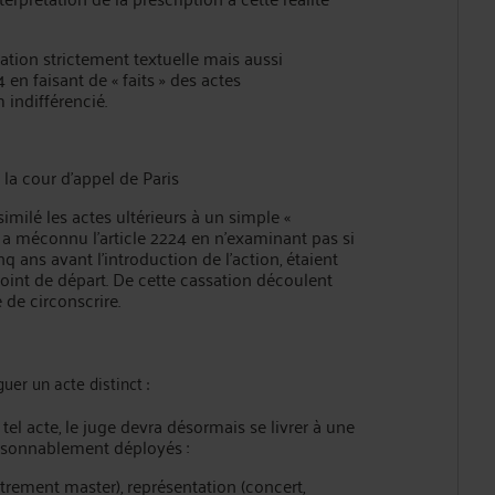
tion strictement textuelle mais aussi
 en faisant de « faits » des actes
 indifférencié.
la cour d’appel de Paris
similé les actes ultérieurs à un simple «
 a méconnu l’article 2224 en n’examinant pas si
q ans avant l’introduction de l’action, étaient
point de départ. De cette cassation découlent
 de circonscrire.
guer un acte distinct :
tel acte, le juge devra désormais se livrer à une
raisonnablement déployés :
strement master), représentation (concert,