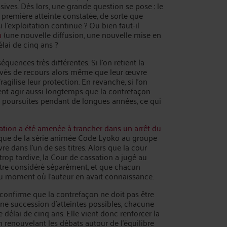
ives. Dès lors, une grande question se pose : le
 première atteinte constatée, de sorte que
 l’exploitation continue ? Ou bien faut-il
n
(une nouvelle diffusion, une nouvelle mise en
élai de cinq ans ?
uences très différentes. Si l’on retient la
 privés de recours alors même que leur œuvre
ragilise leur protection. En revanche, si l’on
ent agir aussi longtemps que la contrefaçon
s poursuites pendant de longues années, ce qui
ation a été amenée à trancher dans un arrêt du
ique de la série animée Code Lyoko au groupe
e dans l’un de ses titres. Alors que la cour
 trop tardive, la Cour de cassation a jugé au
être considéré séparément, et que chacun
du moment où l’auteur en avait connaissance.
confirme que la contrefaçon ne doit pas être
 succession d’atteintes possibles, chacune
 délai de cinq ans. Elle vient donc renforcer la
n renouvelant les débats autour de l’équilibre