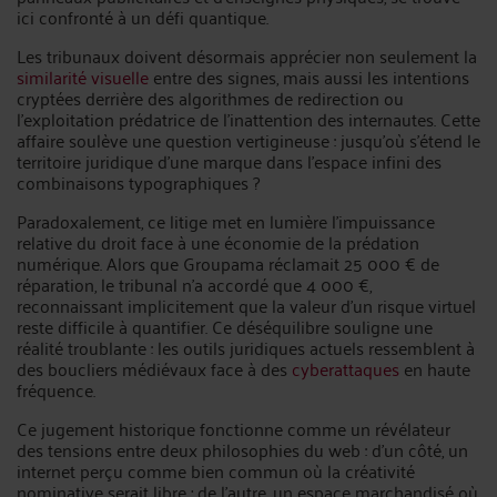
ici confronté à un défi quantique.
Les tribunaux doivent désormais apprécier non seulement la
similarité visuelle
entre des signes, mais aussi les intentions
cryptées derrière des algorithmes de redirection ou
l’exploitation prédatrice de l’inattention des internautes. Cette
affaire soulève une question vertigineuse : jusqu’où s’étend le
territoire juridique d’une marque dans l’espace infini des
combinaisons typographiques ?
Paradoxalement, ce litige met en lumière l’impuissance
relative du droit face à une économie de la prédation
numérique. Alors que Groupama réclamait 25 000 € de
réparation, le tribunal n’a accordé que 4 000 €,
reconnaissant implicitement que la valeur d’un risque virtuel
reste difficile à quantifier. Ce déséquilibre souligne une
réalité troublante : les outils juridiques actuels ressemblent à
des boucliers médiévaux face à des
cyberattaques
en haute
fréquence.
Ce jugement historique fonctionne comme un révélateur
des tensions entre deux philosophies du web : d’un côté, un
internet perçu comme bien commun où la créativité
nominative serait libre ; de l’autre, un espace marchandisé où