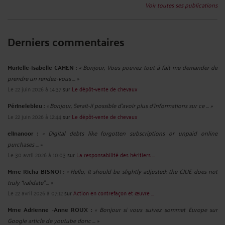
Voir toutes ses publications
Derniers commentaires
Murielle-Isabelle CAHEN :
« Bonjour, Vous pouvez tout à fait me demander de
prendre un rendez-vous ... »
Le 22 juin 2026 à 14:37
sur
Le dépôt-vente de chevaux
Périnelebleu :
« Bonjour, Serait-il possible d'avoir plus d'informations sur ce ... »
Le 22 juin 2026 à 12:44
sur
Le dépôt-vente de chevaux
elinanoor :
« Digital debts like forgotten subscriptions or unpaid online
purchases ... »
Le 30 avril 2026 à 10:03
sur
La responsabilité des héritiers ...
Mme Richa BISNOI :
« Hello, It should be slightly adjusted: the CJUE does not
truly “validate” ... »
Le 22 avril 2026 à 07:12
sur
Action en contrefaçon et œuvre ...
Mme Adrienne -Anne ROUX :
« Bonjour si vous suivez sommet Europe sur
Google article de youtube donc ... »