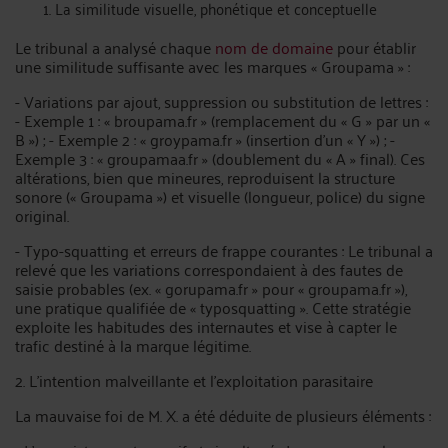
La similitude visuelle, phonétique et conceptuelle
Le tribunal a analysé chaque
nom de domaine
pour établir
une similitude suffisante avec les marques « Groupama » :
- Variations par ajout, suppression ou substitution de lettres :
- Exemple 1 : « broupama.fr » (remplacement du « G » par un «
B ») ; - Exemple 2 : « groypama.fr » (insertion d’un « Y ») ; -
Exemple 3 : « groupamaa.fr » (doublement du « A » final). Ces
altérations, bien que mineures, reproduisent la structure
sonore (« Groupama ») et visuelle (longueur, police) du signe
original.
- Typo-squatting et erreurs de frappe courantes : Le tribunal a
relevé que les variations correspondaient à des fautes de
saisie probables (ex. « gorupama.fr » pour « groupama.fr »),
une pratique qualifiée de « typosquatting ». Cette stratégie
exploite les habitudes des internautes et vise à capter le
trafic destiné à la marque légitime.
2. L’intention malveillante et l’exploitation parasitaire
La mauvaise foi de M. X. a été déduite de plusieurs éléments :