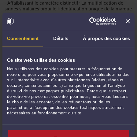
- Affaiblissant le caractère distinctif : La multiplication de
signes similaires brouille l’identification unique de la marque.
- Créant un risque d’association négative : Si M. X. avait utilisé
les domaines pour des activités illicites (ex. escroqueries),
cela aurait entaché l’image de Groupama.
Consentement
Détails
À propos des cookies
Les conséquences juridiques et les limites de la
Ce site web utilise des cookies
réparation du préjudice
Nous utilisons des cookies pour mesurer la fréquentation de
Les mesures correctives : transfert des domaines et
notre site, pour vous proposer une expérience utilisateur fondée
sur l’interactivité avec d’autres plateformes (vidéos, réseaux
indemnisation forfaitaire
sociaux, contenus animés…) ainsi que la gestion et l’analyse
du suivi de nos campagnes publicitaires. Parce que le respect
de votre vie privée est essentiel pour nous, nous vous laissons
le choix de les accepter, de les refuser tous ou de les
Le transfert des noms de domaine : une mesure
paramétrer, à l’exception des cookies techniques strictement
nécessaires au fonctionnement du site.
prophylactique
Le tribunal a ordonné le transfert des 39 domaines à
Groupama, en application de l’article L. 716-4-11 du CPI. Cette