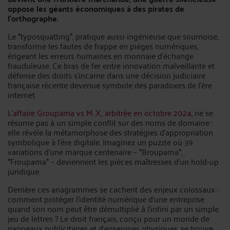
oppose les géants économiques à des pirates de
l’orthographe.
Le *typosquatting*, pratique aussi ingénieuse que sournoise,
transforme les fautes de frappe en pièges numériques,
érigeant les erreurs humaines en monnaie d’échange
frauduleuse. Ce bras de fer entre innovation malveillante et
défense des droits s’incarne dans une décision judiciaire
française récente devenue symbole des paradoxes de l’ère
internet.
L’affaire Groupama vs M. X., arbitrée en octobre 2024
, ne se
résume pas à un simple conflit sur des noms de domaine :
elle révèle la métamorphose des stratégies d’appropriation
symbolique à l’ère digitale. Imaginez un puzzle où 39
variations d’une marque centenaire – *Broupama*,
*Froupama* – deviennent les pièces maîtresses d’un hold-up
juridique.
Derrière ces anagrammes se cachent des enjeux colossaux :
comment protéger l’identité numérique d’une entreprise
quand son nom peut être démultiplié à l’infini par un simple
jeu de lettres ? Le droit français, conçu pour un monde de
panneaux publicitaires et d’enseignes physiques, se trouve