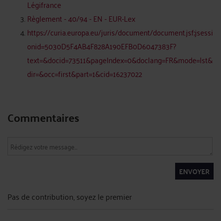
Légifrance
Règlement - 40/94 - EN - EUR-Lex
https://curia.europa.eu/juris/document/document.jsf;jsessi
onid=5030D5F4AB4F828A190EFB0D6047383F?
text=&docid=73511&pageIndex=0&doclang=FR&mode=lst&
dir=&occ=first&part=1&cid=16237022
Commentaires
ENVOYER
Pas de contribution, soyez le premier