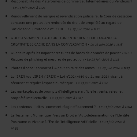
Responsabilité des Plateformes de Commerce : Intermédiaires ou Vendeurs ?
-
Le 23 juin 2026 à 11:24
Renouvellement de marque et revendication judiciaire : la Cour de cassation
consacre une protection renforcée du droit de propriété au regard de
l’article 1er du Protocole n°1 CEDH
-
Le 23 juin 2026 à 11:21
QUI EST VRAIMENT L’AUTEUR D’UN ENTRETIEN FILME ? QUAND LA
CREATIVITE SE CACHE DANS LA CONVERSATION
-
Le 23 juin 2026 à 11:18
Que faire après les importantes fuites de bases de données de janvier 2026 ?
Risques de phishing et mesures de protection
-
Le 23 juin 2026 à 11:15
Photos d’ados : comment l’IA peut en faire des armes
-
Le 23 juin 2026 à 11:13
Loi SREN (ou LSREN / SREN) — Loi n°2024-449 du 21 mai 2024 visant à
sécuriser et réguler l’espace numérique
-
Le 23 juin 2026 à 11:10
Les marketplaces de prompts d’intelligence artificielle : vente, valeur et
propriété intellectuelle
-
Le 23 juin 2026 à 11:07
Les contenus illicites : comment réagir efficacement ?
-
Le 23 juin 2026 à 11:04
Le Testament Numérique : Vers un Droit à l'Autodétermination de l'Identité
Posthume et Vivante à l'Ère de l'Intelligence Artificielle
-
Le 23 juin 2026 à
10:53