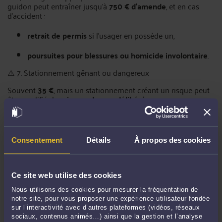
guidon peut entraîner jusqu’à
750 € d’amende
, et en cas
d’accident :
retrait de permis
si l’usager en possède un,
poursuites pour blessures ou homicide involontaire
.
⚠️ 7. Stationnement gênant ou dangereux
Souvent
35 €
, mais un stationnement créant un risque peut
être qualifié de
mise en danger délibérée
.
L’enjeu pénal
L’usage d’une trottinette peut sembler anodin. Pourtant, les
Consentement
Détails
À propos des cookies
juridictions pénales sont de plus en plus saisies d’affaires
impliquant des EDPM :
collisions avec piétons,
Ce site web utilise des cookies
blessures involontaires,
Nous utilisons des cookies pour mesurer la fréquentation de
notre site, pour vous proposer une expérience utilisateur fondée
sur l’interactivité avec d’autres plateformes (vidéos, réseaux
mise en danger,
sociaux, contenus animés…) ainsi que la gestion et l’analyse