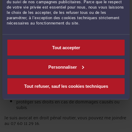
du suivi de nos campagnes publicitaires. Parce que le respect
responsabilité aggravée en cas de débridage.
de votre vie privée est essentiel pour nous, nous vous laissons
le choix de les accepter, de les refuser tous ou de les
L’usager doit comprendre qu’il peut être
pénalement
paramétrer, à l’exception des cookies techniques strictement
responsable
, même sans intention de nuire.
nécessaires au fonctionnement du site.
En cas de poursuites ou d’accident
L’assistance d’un avocat est essentielle pour :
Tout accepter
analyser la régularité du contrôle,
évaluer la responsabilité pénale encourue,
Personnaliser
défendre l’usager devant le parquet ou le tribunal,
Tout refuser, sauf les cookies techniques
négocier une alternative aux poursuites,
protéger ses droits en cas de dommages causés ou
subis.
Je suis avocat en droit pénal routier, vous pouvez me joindre
au 07 60 11 29 16.