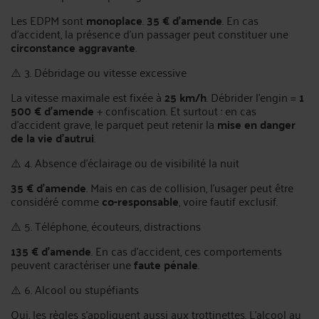
Les EDPM sont
monoplace
.
35 € d’amende
. En cas
d’accident, la présence d’un passager peut constituer une
circonstance aggravante
.
⚠️ 3. Débridage ou vitesse excessive
La vitesse maximale est fixée à
25 km/h
. Débrider l’engin =
1
500 € d’amende
+ confiscation. Et surtout : en cas
d’accident grave, le parquet peut retenir la
mise en danger
de la vie d’autrui
.
⚠️ 4. Absence d’éclairage ou de visibilité la nuit
35 € d’amende
. Mais en cas de collision, l’usager peut être
considéré comme
co-responsable
, voire fautif exclusif.
⚠️ 5. Téléphone, écouteurs, distractions
135 € d’amende
. En cas d’accident, ces comportements
peuvent caractériser une
faute pénale
.
⚠️ 6. Alcool ou stupéfiants
Oui, les règles s’appliquent aussi aux trottinettes. L’alcool au