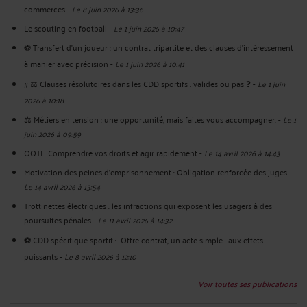
commerces
-
Le 8 juin 2026 à 13:36
Le scouting en football
-
Le 1 juin 2026 à 10:47
⚽️ Transfert d’un joueur : un contrat tripartite et des clauses d’intéressement
à manier avec précision
-
Le 1 juin 2026 à 10:41
# ⚖️ Clauses résolutoires dans les CDD sportifs : valides ou pas ❓
-
Le 1 juin
2026 à 10:18
⚖️ Métiers en tension : une opportunité, mais faites vous accompagner.
-
Le 1
juin 2026 à 09:59
OQTF: Comprendre vos droits et agir rapidement
-
Le 14 avril 2026 à 14:43
Motivation des peines d’emprisonnement : Obligation renforcée des juges
-
Le 14 avril 2026 à 13:54
Trottinettes électriques : les infractions qui exposent les usagers à des
poursuites pénales
-
Le 11 avril 2026 à 14:32
⚽️ CDD spécifique sportif : Offre contrat, un acte simple… aux effets
puissants
-
Le 8 avril 2026 à 12:10
Voir toutes ses publications