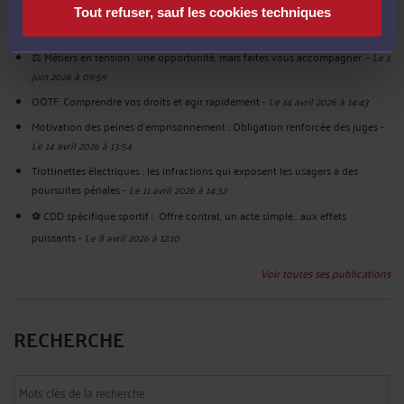
# ⚖️ Clauses résolutoires dans les CDD sportifs : valides ou pas ❓
-
Le 1 juin
Tout refuser, sauf les cookies techniques
2026 à 10:18
⚖️ Métiers en tension : une opportunité, mais faites vous accompagner.
-
Le 1
juin 2026 à 09:59
OQTF: Comprendre vos droits et agir rapidement
-
Le 14 avril 2026 à 14:43
Motivation des peines d’emprisonnement : Obligation renforcée des juges
-
Le 14 avril 2026 à 13:54
Trottinettes électriques : les infractions qui exposent les usagers à des
poursuites pénales
-
Le 11 avril 2026 à 14:32
⚽️ CDD spécifique sportif : Offre contrat, un acte simple… aux effets
puissants
-
Le 8 avril 2026 à 12:10
Voir toutes ses publications
RECHERCHE