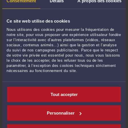
CONSULTER PAR VIDÉO
Consentement
Détails
À propos des cookies
CONSULTER PAR TÉLÉPHONE
Ce site web utilise des cookies
Nous utilisons des cookies pour mesurer la fréquentation de
notre site, pour vous proposer une expérience utilisateur fondée
sur l’interactivité avec d’autres plateformes (vidéos, réseaux
POSER UNE QUESTION ÉCRITE
sociaux, contenus animés…) ainsi que la gestion et l’analyse
du suivi de nos campagnes publicitaires. Parce que le respect
de votre vie privée est essentiel pour nous, nous vous laissons
le choix de les accepter, de les refuser tous ou de les
paramétrer, à l’exception des cookies techniques strictement
DERNIÈRES PUBLICATIONS
nécessaires au fonctionnement du site.
⚠️ Suspension d’office des agences de Transfert argent RIA, MoneyGram,
Western Union par le prestataire : un risque majeur pour les petits
Tout accepter
commerces
-
Le 8 juin 2026 à 13:36
Le scouting en football
-
Le 1 juin 2026 à 10:47
Personnaliser
⚽️ Transfert d’un joueur : un contrat tripartite et des clauses d’intéressement
à manier avec précision
-
Le 1 juin 2026 à 10:41