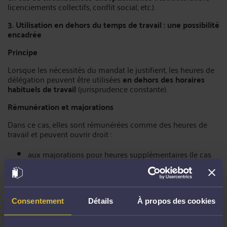
licenciements collectifs, conflit social, etc.).
3. Utilisation en dehors du temps de travail : une possibilité
encadrée
Principe
Lorsque les nécessités du mandat le justifient, les heures de
délégation peuvent être utilisées
en dehors des horaires
habituels de travail
(jurisprudence constante).
Rémunération et majorations
Dans ce cas, elles sont rémunérées comme des heures de
travail et peuvent ouvrir droit :
aux majorations pour heures supplémentaires (le cas
échéant)
à la contrepartie obligatoire en repos si le contingent
est dépassé
Consentement
Détails
À propos des cookies
au report du repos acquis au titre des heures
supplémentaires