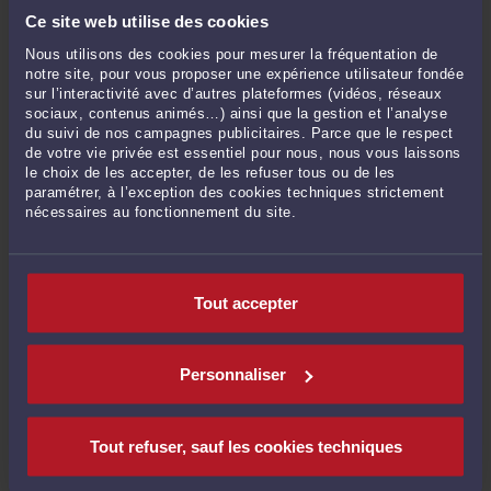
Ce site web utilise des cookies
aux majorations pour heures complémentaires pour
les temps partiels
Nous utilisons des cookies pour mesurer la fréquentation de
notre site, pour vous proposer une expérience utilisateur fondée
Le régime applicable dépend donc de la situation du salarié
sur l’interactivité avec d’autres plateformes (vidéos, réseaux
(temps complet, temps partiel, travail de nuit, travail le week-
sociaux, contenus animés…) ainsi que la gestion et l’analyse
end…).
du suivi de nos campagnes publicitaires. Parce que le respect
de votre vie privée est essentiel pour nous, nous vous laissons
Par ailleurs, l’utilisation des heures de délégation hors du
le choix de les accepter, de les refuser tous ou de les
temps de travail ne doit pas porter atteinte au respect des
paramétrer, à l’exception des cookies techniques strictement
règles relatives à la durée maximale du travail et au repos
nécessaires au fonctionnement du site.
journalier, ce dont il revient à l’employeur de s’assurer.
(Cass.
Soc., 25 juin 2008, no 06-46.223)
Tout accepter
Limites
La seule limite réside dans l’abus. En effet, le représentant du
Personnaliser
personnel qui utilise de manière abusive et sans le justifier
par les nécessités de son mandat, ses heures de délégation
en dehors de son temps de travail pourra même être
Tout refuser, sauf les cookies techniques
condamné au versement de dommages-intérêts à son
employeur. (
Cass. soc., 22 novembre 2023, n° 22-19.658)