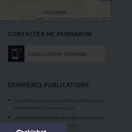
Leaflet
| ©
OpenStreetMap
contributeurs ©
CARTO
CONTACTER ME PENNARUN
CONSULTER PAR TÉLÉPHONE
DERNIÈRES PUBLICATIONS
Comment prouver que j’ai créé un contenu, un logo
ou un logiciel ?
-
Le 17 juin 2026 à 12:43
Un ancien salarié utilise le savoir-faire de l’entreprise
: quels recours ?
-
Le 17 juin 2026 à 12:01