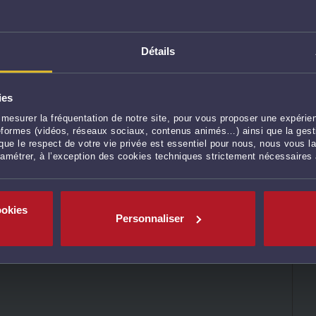
rations
pour une double
ts de SAS
Détails
té sociale (Code
 aux statuts sociaux, le conseil de surveillance
e d’administration.
ies
mesurer la fréquentation de notre site, pour vous proposer une expérien
ateformes (vidéos, réseaux sociaux, contenus animés…) ainsi que la gesti
ue le respect de votre vie privée est essentiel pour nous, nous vous la
ayant pour seule mission de contrôler les organes
ramétrer, à l’exception des cookies techniques strictement nécessaires
ion, les membres du conseil de surveillance
récise toutefois, qu’il en va différemment s’il est
ce exercent en réalité une fonction de
ookies
Personnaliser
2024, pourvoi n° 21-25.175