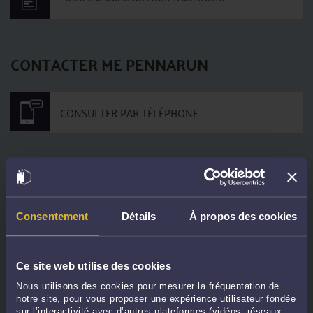
CONTACTER ME PENNARUN
CONSULTER PAR TÉLÉPHONE
DERNIÈRES PUBLICATIONS
Consentement
Détails
À propos des cookies
Comment prouver que j’ai créé un contenu, un logo ou un logiciel ?
-
Le 17
juin 2026 à 12:43
Un ancien salarié utilise le savoir-faire de l’entreprise : quels recours ?
-
Le 17
Ce site web utilise des cookies
juin 2026 à 12:01
Nous utilisons des cookies pour mesurer la fréquentation de
J’ai reçu une opposition INPI : dois-je abandonner ma marque ?
-
Le 17 juin
notre site, pour vous proposer une expérience utilisateur fondée
2026 à 11:47
sur l’interactivité avec d’autres plateformes (vidéos, réseaux