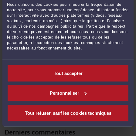
Le rapport d'un capital d'assurance-vie à l'actif de la succession
-
Le 27 mars
Nous utilisons des cookies pour mesurer la fréquentation de
2026 à 10:31
notre site, pour vous proposer une expérience utilisateur fondée
sur l’interactivité avec d’autres plateformes (vidéos, réseaux
Les préjudices subis par les proches de la victime décédée dans un accident
sociaux, contenus animés…) ainsi que la gestion et l’analyse
de la circulation
-
Le 18 mars 2026 à 10:40
du suivi de nos campagnes publicitaires. Parce que le respect
de votre vie privée est essentiel pour nous, nous vous laissons
Actualités jurisprudentielles en Droit de la famille
-
Le 26 août 2025 à 15:37
le choix de les accepter, de les refuser tous ou de les
Etre indemnisé d'un accident de la route
-
Le 18 juin 2025 à 16:35
paramétrer, à l’exception des cookies techniques strictement
nécessaires au fonctionnement du site.
Les préjudices des victimes directes en cas de survie de la victime directe
-
Le 18 juin 2025 à 16:18
Les préjudices des victimes indirectes en cas de décès de la victime directe
-
Le 18 juin 2025 à 16:16
Tout accepter
Les préjudices liés à des pathologies évolutives
-
Le 18 juin 2025 à 16:13
Les préjudices permanents exceptionnels
-
Le 18 juin 2025 à 16:10
Personnaliser
Le préjudice d'établissement
-
Le 18 juin 2025 à 16:07
Voir toutes ses publications
Tout refuser, sauf les cookies techniques
Derniers commentaires