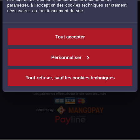
paramétrer, à l’exception des cookies techniques strictement
nécessaires au fonctionnement du site.
MENTIONS LÉGALES
POLITIQUE DE CONFIDENTIALITÉ
POLITIQUE DES COOKIES
Tout accepter
CGU AVOCATS
CGUV UTILISATEURS
Personnaliser
PLAN DU SITE
SUPPORT
Tout refuser, sauf les cookies techniques