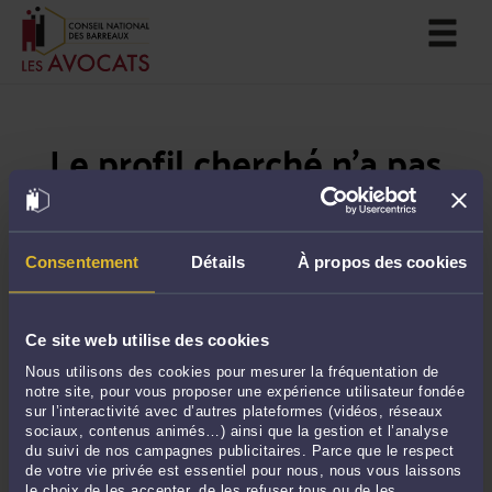
Le profil cherché n'a pas
été trouvé
Si vous souhaitez trouver un avocat près de chez
Consentement
Détails
À propos des cookies
vous, veuillez utiliser notre moteur de recherche
en
suivant ce lien
.
Ce site web utilise des cookies
Nous utilisons des cookies pour mesurer la fréquentation de
notre site, pour vous proposer une expérience utilisateur fondée
sur l’interactivité avec d’autres plateformes (vidéos, réseaux
sociaux, contenus animés…) ainsi que la gestion et l’analyse
du suivi de nos campagnes publicitaires. Parce que le respect
de votre vie privée est essentiel pour nous, nous vous laissons
le choix de les accepter, de les refuser tous ou de les