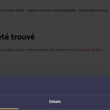
LTATIONS VIDÉO
CONSULTATIONS TÉLÉPHONIQUES
QUESTIONS ÉCRITES
été trouvé
 veuillez utiliser notre moteur de recherche
en suivant ce lien
.
Détails