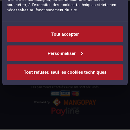
paramétrer, à l’exception des cookies techniques strictement
nécessaires au fonctionnement du site.
MENTIONS LÉGALES
POLITIQUE DE CONFIDENTIALITÉ
POLITIQUE DES COOKIES
Tout accepter
CGU AVOCATS
CGUV UTILISATEURS
Personnaliser
PLAN DU SITE
SUPPORT
Tout refuser, sauf les cookies techniques