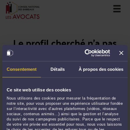
Le profil cherché n'a pas
été trouvé
Si vous souhaitez trouver un avocat près de chez
Consentement
Détails
À propos des cookies
vous, veuillez utiliser notre moteur de recherche
en
suivant ce lien
.
Ce site web utilise des cookies
Nous utilisons des cookies pour mesurer la fréquentation de
notre site, pour vous proposer une expérience utilisateur fondée
sur l’interactivité avec d’autres plateformes (vidéos, réseaux
sociaux, contenus animés…) ainsi que la gestion et l’analyse
du suivi de nos campagnes publicitaires. Parce que le respect
de votre vie privée est essentiel pour nous, nous vous laissons
le choix de les accepter, de les refuser tous ou de les