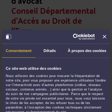
d'avocat
Conseil Départemental
d'Accès au Droit de
l'Eure
Tribunal de Grande Instance
30 Rue Joséphine
27022 Evreux CEDEX
Consentement
Détails
À propos des cookies
Téléphone fixe : 02 32 29 55 98
Fax : 02 32 29 56 50
Courriel : cdad-eure@justice.fr
Ce site web utilise des cookies
POINTS D’ACCÈS AU DROIT :
Nous utilisons des cookies pour mesurer la fréquentation de
notre site, pour vous proposer une expérience utilisateur fondée
sur l’interactivité avec d’autres plateformes (vidéos, réseaux
Pour connaître les lieux d'accès au droit près de
sociaux, contenus animés…) ainsi que la gestion et l’analyse
chez vous, vous pouvez vous rapprochez de votre
du suivi de nos campagnes publicitaires. Parce que le respect
Conseil Départemental d'Accès au Droit dont les
de votre vie privée est essentiel pour nous, nous vous laissons
coordonnées sont indiquées ci-dessus.
le choix de les accepter, de les refuser tous ou de les
paramétrer, à l’exception des cookies techniques strictement
nécessaires au fonctionnement du site.