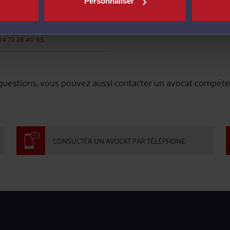
Personnaliser
Bâtiment O
Groupe Bellevue
69800 ST PRIEST
04 72 28 40 65
 questions, vous pouvez aussi contacter un avocat compéte
CONSULTER UN AVOCAT PAR TÉLÉPHONE