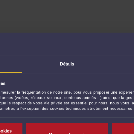
Maison du Département
Association d
Détails
St Fons
6 rue du Pigeonnier
30 rue Anatol
69170 TARARE
69190 ST FO
04 74 05 36 20
ies
04 72 09 20 
mesurer la fréquentation de notre site, pour vous proposer une expérien
ateformes (vidéos, réseaux sociaux, contenus animés…) ainsi que la gesti
Maison du Département
Maison de la
ue le respect de votre vie privée est essentiel pour nous, nous vous la
48ter rue du Général Leclerc
36 avenue de
ramétrer, à l’exception des cookies techniques strictement nécessaires
69430 BEAUJEU
69520 GRIG
04 74 65 05 95
04 78 07 41 
ookies