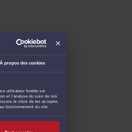
’aide aux victimes de
À propos des cookies
e France
NS
47
ce utilisateur fondée sur
on et l’analyse du suivi de nos
 formation de Grigny
issons le choix de les accepter,
s Arondières
 au fonctionnement du site.
NY
00