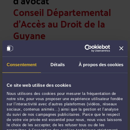
d'avocat
Conseil Départemental
d'Accès au Droit de la
Guyane
Tribunal de Grande Instance
9, avenue du Général de Gaulle
97300 Cayenne
Consentement
Détails
À propos des cookies
Téléphone fixe : +594 5 94 29 76 33
Courriel : cdad.guyane@orange.fr
POINTS D’ACCÈS AU DROIT :
Ce site web utilise des cookies
Nous utilisons des cookies pour mesurer la fréquentation de
Tribunal de grande instance
notre site, pour vous proposer une expérience utilisateur fondée
9 avenue du Général de Gaulle
sur l’interactivité avec d’autres plateformes (vidéos, réseaux
97300 CAYENNE
sociaux, contenus animés…) ainsi que la gestion et l’analyse
du suivi de nos campagnes publicitaires. Parce que le respect
Mairie de Kourou
de votre vie privée est essentiel pour nous, nous vous laissons
30 avenue Roches
le choix de les accepter, de les refuser tous ou de les
97310 KOUROU