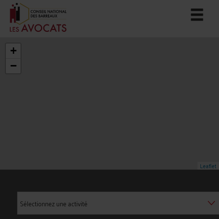
+
−
Leaflet