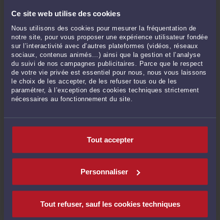
Droit immobilier, baux, construction, voisinage
Ce site web utilise des cookies
Droit du travail et droit de la sécurité sociale
Nous utilisons des cookies pour mesurer la fréquentation de
notre site, pour vous proposer une expérience utilisateur fondée
Droit des affaires, des contrats, et des sociétés commerciales
sur l’interactivité avec d’autres plateformes (vidéos, réseaux
sociaux, contenus animés…) ainsi que la gestion et l’analyse
Droit des assurances, du dommage corporel et de la santé
du suivi de nos campagnes publicitaires. Parce que le respect
de votre vie privée est essentiel pour nous, nous vous laissons
Droit pénal, droit routier et droit des étrangers
le choix de les accepter, de les refuser tous ou de les
paramétrer, à l’exception des cookies techniques strictement
Droit public, urbanisme et droit de l'environnement
nécessaires au fonctionnement du site.
Procédure civile, procédure d'appel
Tout accepter
Personnaliser
Tout refuser, sauf les cookies techniques