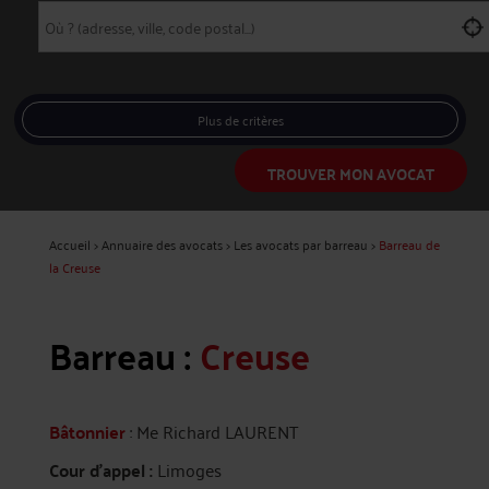
Plus de critères
TROUVER MON AVOCAT
Accueil
>
Annuaire des avocats
>
Les avocats par barreau
>
Barreau de
la Creuse
Barreau :
Creuse
Bâtonnier
: Me Richard LAURENT
Cour d'appel :
Limoges