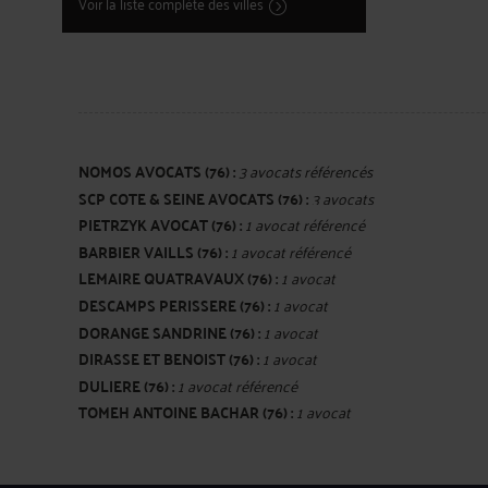
Voir la liste complète des villes
NOMOS AVOCATS (76) :
3 avocats référencés
SCP COTE & SEINE AVOCATS (76) :
3 avocats
PIETRZYK AVOCAT (76) :
1 avocat référencé
référencés
BARBIER VAILLS (76) :
1 avocat référencé
LEMAIRE QUATRAVAUX (76) :
1 avocat
DESCAMPS PERISSERE (76) :
1 avocat
référencé
DORANGE SANDRINE (76) :
1 avocat
référencé
DIRASSE ET BENOIST (76) :
1 avocat
référencé
DULIERE (76) :
1 avocat référencé
référencé
TOMEH ANTOINE BACHAR (76) :
1 avocat
référencé