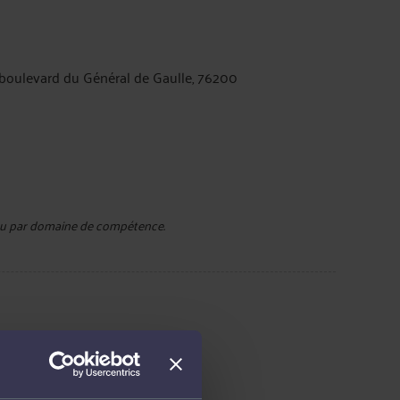
boulevard du Général de Gaulle, 76200
e ou par domaine de compétence.
t de la consommation
sociale