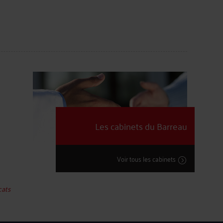
Les cabinets du Barreau
Voir tous les cabinets
cats