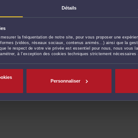
Droit des assurances, du dommage cor
Détails
Droit public, urbanisme et droit de l
Procédure civile, procédure d'appel
ies
mesurer la fréquentation de notre site, pour vous proposer une expérien
ateformes (vidéos, réseaux sociaux, contenus animés…) ainsi que la gesti
ue le respect de votre vie privée est essentiel pour nous, nous vous la
ramétrer, à l’exception des cookies techniques strictement nécessaires
pe (76) :
24 avocats référencés
ookies
es-les-Eaux (76) :
1 avocat référencé
Personnaliser