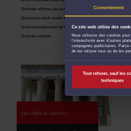
Droit des affaires, des contrats, et des sociétés commerciales
Consentement
Droit pénal, droit routier et droit des étrangers
Droit international et de l'Union européenne
Ce site web utilise des cook
Droit des enfants
Nous utilisons des cookies pour 
l’interactivité avec d’autres pl
campagnes publicitaires. Parce q
de les refuser tous ou de les pa
Diep
Tout refuser, sauf les c
Forg
techniques
Les villes du Barreau