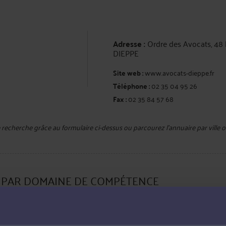
Adresse :
Ordre des Avocats, 48 
DIEPPE
Site web :
www.avocats-dieppe.fr
Téléphone :
02 35 04 95 26
Fax :
02 35 84 57 68
e recherche grâce au formulaire ci-dessus ou parcourez l'annuaire par vill
E PAR DOMAINE DE COMPÉTENCE
Droit de la famille, des personnes, e
Droit du travail et droit de la sécurité 