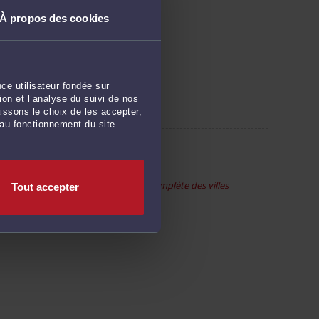
porel et de la santé
À propos des cookies
'environnement
ce utilisateur fondée sur
on et l’analyse du suivi de nos
issons le choix de les accepter,
 au fonctionnement du site.
Voir la liste complète des villes
Tout accepter