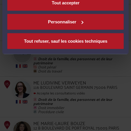
Tout accepter
ME FANNY CROSNIER
4 PLACE DE LA BOURSE 75002 PARIS
Accepte les consultations vidéo
Personnaliser
Droit du crédit et de la consommation
Droit bancaire et boursier
Droit des associations et des fondations
11
Tout refuser, sauf les cookies techniques
ME OLIVIER BESSON
80 AVENUE VICTOR HUGO 75116 PARIS
Droit de la famille, des personnes et de leur
patrimoine
Droit pénal
Droit du travail
ME LUDIVINE VERWEYEN
116 BOULEVARD SAINT GERMAIN 75006 PARIS
12
Accepte les consultations vidéo
Droit de la famille, des personnes et de leur
patrimoine
Droit immobilier
Procédure civile
ME MARIE-LAURE BOUZE
12 B BOULEVARD DE PORT ROYAL 75005 PARIS