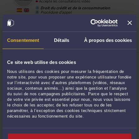
Accepte les consultations vidéo
Droit du crédit et de la consommation
Procédure d'appel
ME AURÉLIE THUEGAZ
9 AVENUE DE L OBSERVATOIRE 75006 PARIS
Accepte les consultations vidéo
Consentement
Détails
À propos des cookies
Droit de la famille, des personnes et de leur
patrimoine
8
ME LYDIENNE YEN EYOUM
Ce site web utilise des cookies
20 RUE SAINT MARTIN 75004 PARIS
Accepte les consultations vidéo
Nous utilisons des cookies pour mesurer la fréquentation de
Droit de la famille, des personnes et de leur
notre site, pour vous proposer une expérience utilisateur fondée
patrimoine
sur l’interactivité avec d’autres plateformes (vidéos, réseaux
Droit du travail
sociaux, contenus animés…) ainsi que la gestion et l’analyse
Droit des garanties, des sûretés et des mesures
9
d'exécution
du suivi de nos campagnes publicitaires. Parce que le respect
de votre vie privée est essentiel pour nous, nous vous laissons
ME SASHA DEBERT
le choix de les accepter, de les refuser tous ou de les
53 BOULEVARD DU MONTPARNASSE 75006 PARIS
paramétrer, à l’exception des cookies techniques strictement
nécessaires au fonctionnement du site.
Accepte les consultations vidéo
Droit de la famille, des personnes et de leur
patrimoine
Droit des étrangers et de la nationalité
10
Droit des enfants