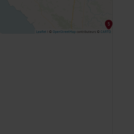
Leaflet
| ©
OpenStreetMap
contributeurs ©
CARTO