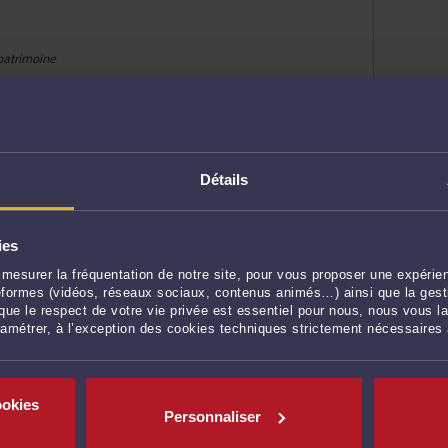
 patrimoine
IDONNE
Détails
ies
mesurer la fréquentation de notre site, pour vous proposer une expérien
ateformes (vidéos, réseaux sociaux, contenus animés…) ainsi que la gesti
ue le respect de votre vie privée est essentiel pour nous, nous vous la
ramétrer, à l’exception des cookies techniques strictement nécessaires
IDONNE
ookies
Personnaliser