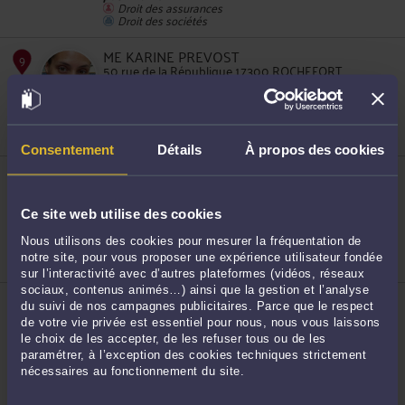
Droit des assurances
Droit des sociétés
ME KARINE PREVOST
7
50 rue de la République 17300 ROCHEFORT
Accepte les consultations vidéo
Droit de la famille, des personnes et de leur
patrimoine
Droit pénal
Consentement
Détails
À propos des cookies
ME NATHALIE BOURDEAU
38 rue Mozart 17500 JONZAC
Accepte les consultations vidéo
Ce site web utilise des cookies
8
Droit du crédit et de la consommation
Droit de la famille, des personnes et de leur
Nous utilisons des cookies pour mesurer la fréquentation de
patrimoine
notre site, pour vous proposer une expérience utilisateur fondée
Droit des assurances
sur l’interactivité avec d’autres plateformes (vidéos, réseaux
sociaux, contenus animés…) ainsi que la gestion et l’analyse
ME CÉLINE LAPEGUE
du suivi de nos campagnes publicitaires. Parce que le respect
21 avenue de Mulhouse 17004 LA ROCHELLE
de votre vie privée est essentiel pour nous, nous vous laissons
Accepte les consultations vidéo
le choix de les accepter, de les refuser tous ou de les
Droit de la famille, des personnes et de leur
paramétrer, à l’exception des cookies techniques strictement
patrimoine
nécessaires au fonctionnement du site.
9
Droit des assurances
Droit immobilier