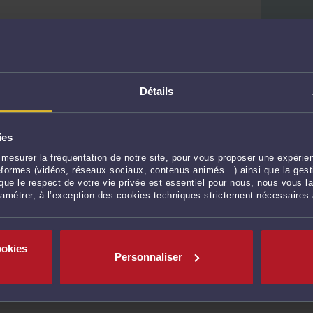
ES
 patrimoine
Détails
ies
mesurer la fréquentation de notre site, pour vous proposer une expérien
ateformes (vidéos, réseaux sociaux, contenus animés…) ainsi que la gesti
ue le respect de votre vie privée est essentiel pour nous, nous vous la
ramétrer, à l’exception des cookies techniques strictement nécessaires
urrence
ookies
Personnaliser