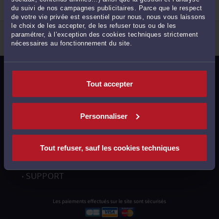
du suivi de nos campagnes publicitaires. Parce que le respect
de votre vie privée est essentiel pour nous, nous vous laissons
42
le choix de les accepter, de les refuser tous ou de les
paramétrer, à l’exception des cookies techniques strictement
<
3
nécessaires au fonctionnement du site.
MENTIONS LÉGALES
Tout accepter
POLITIQUE DE CONFIDENTIALITÉ
POLITIQUE DES COOKIES
Personnaliser
CGU AVOCATS
CGUV UTILISATEURS
Tout refuser, sauf les cookies techniques
PLAN DU SITE
SUPPORT