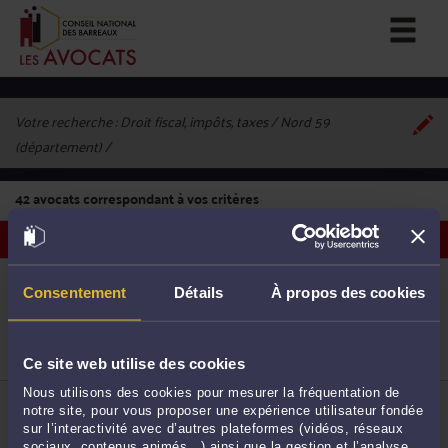
Votre recherche :
Droit fiscal, impôts, taxes / Nord 59
(département)
42
avocats correspondant à vos critères
Voir les avocats sur une carte
ME LOUISE DEBONNET
28, rue des Jardins 59000 LILLE
Consentement
Détails
À propos des cookies
Droit fiscal et droit douanier
Droit de la famille, des personnes et de leur
patrimoine
41
Droit des sociétés
Ce site web utilise des cookies
Nous utilisons des cookies pour mesurer la fréquentation de
ME FRANÇOIS WIBAUT
notre site, pour vous proposer une expérience utilisateur fondée
118, rue Nationale 59710 PONT A MARCQ
sur l’interactivité avec d’autres plateformes (vidéos, réseaux
Droit fiscal et droit douanier
sociaux, contenus animés…) ainsi que la gestion et l’analyse