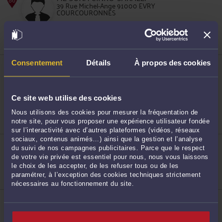
39 Rue Michel-Ange 91000 EVRY
COURCOURONNES
Droit des étrangers et de la nationalité
Droit de la famille, des personnes et de leur
85
patrimoine
Droit des sociétés
Consentement
Détails
À propos des cookies
ME PASCALE SIMON-VOUAUX
13 Rue des Mazières 91000 EVRY
COURCOURONNES
Droit pénal
Ce site web utilise des cookies
86
Droit de la famille, des personnes et de leur
Nous utilisons des cookies pour mesurer la fréquentation de
patrimoine
notre site, pour vous proposer une expérience utilisateur fondée
Droit du dommage corporel
sur l’interactivité avec d’autres plateformes (vidéos, réseaux
sociaux, contenus animés…) ainsi que la gestion et l’analyse
ME NORMAN DELAIN
du suivi de nos campagnes publicitaires. Parce que le respect
13 Rue des Mazières 91000 EVRY
COURCOURONNES
de votre vie privée est essentiel pour nous, nous vous laissons
le choix de les accepter, de les refuser tous ou de les
Accepte les consultations vidéo
paramétrer, à l’exception des cookies techniques strictement
Droit pénal
nécessaires au fonctionnement du site.
87
ME DELANI ANTONY KANAGARAJ
5 Boulevard de l'Europe 91000 EVRY
COURCOURONNES