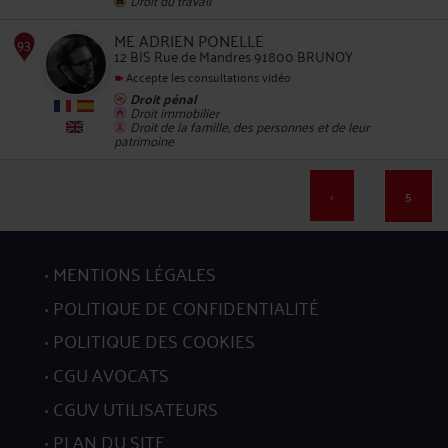
90
ME ADRIEN PONELLE
12 BIS Rue de Mandres 91800 BRUNOY
Accepte les consultations vidéo
Droit pénal
Droit immobilier
Droit de la famille, des personnes et de leur
patrimoine
91
<
5
MENTIONS LÉGALES
POLITIQUE DE CONFIDENTIALITÉ
POLITIQUE DES COOKIES
92
CGU AVOCATS
CGUV UTILISATEURS
PLAN DU SITE