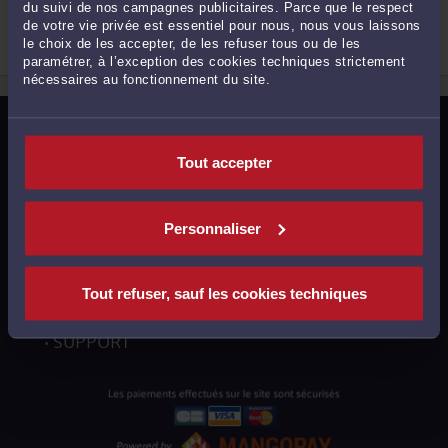
du suivi de nos campagnes publicitaires. Parce que le respect
Droit du travail
Droit de la famille, des personnes et de leur
de votre vie privée est essentiel pour nous, nous vous laissons
patrimoine
le choix de les accepter, de les refuser tous ou de les
Droit du crédit et de la consommation
2
paramétrer, à l’exception des cookies techniques strictement
nécessaires au fonctionnement du site.
MENTIONS LÉGALES
Tout accepter
POLITIQUE DE CONFIDENTIALITÉ
POLITIQUE DES COOKIES
Personnaliser
CGU AVOCATS
CGUV UTILISATEURS
Tout refuser, sauf les cookies techniques
PLAN DU SITE
SUPPORT