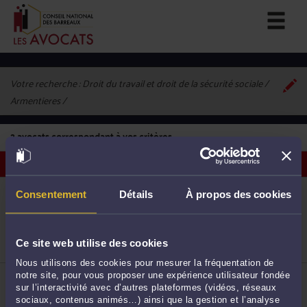
Votre recherche :
Droit du travail et droit de la sécurité sociale /
Armentieres
2
avocats correspondant à vos critères
Voir les avocats sur une carte
ME SABRINA PORE
Consentement
Détails
À propos des cookies
124 rue des Déportés 59280 ARMENTIERES
Accepte les consultations vidéo
Droit du travail
1
Droit de la protection sociale
Ce site web utilise des cookies
Baux d'habitation
Nous utilisons des cookies pour mesurer la fréquentation de
ME VIRGINIE VAN CEUNEBROEKE
notre site, pour vous proposer une expérience utilisateur fondée
95, rue de Dunkerque 59280 ARMENTIERES
sur l’interactivité avec d’autres plateformes (vidéos, réseaux
sociaux, contenus animés…) ainsi que la gestion et l’analyse
Accepte les consultations vidéo