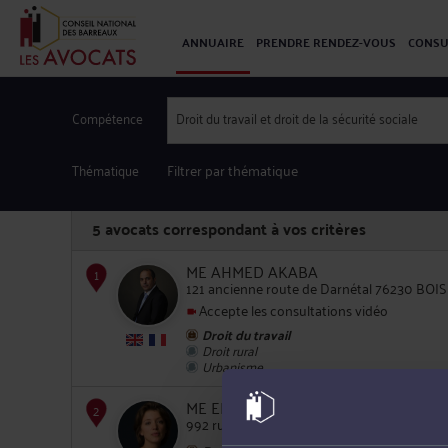
ANNUAIRE
PRENDRE RENDEZ-VOUS
CONSU
Compétence
Droit du travail et droit de la sécurité sociale
Thématique
Filtrer par thématique
5
avocats correspondant à vos critères
ME AHMED AKABA
121 ancienne route de Darnétal 76230 BO
Accepte les consultations vidéo
Droit du travail
1
Droit rural
Urbanisme
ME ELISE LAURENT
992 rue Augustin Fresnel 76230 BOIS GUI