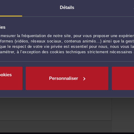
Détails
UME
ies
mesurer la fréquentation de notre site, pour vous proposer une expérien
tion sociale
ateformes (vidéos, réseaux sociaux, contenus animés…) ainsi que la gesti
ue le respect de votre vie privée est essentiel pour nous, nous vous la
ramétrer, à l’exception des cookies techniques strictement nécessaires
AUME
urrence
ookies
Personnaliser
UME