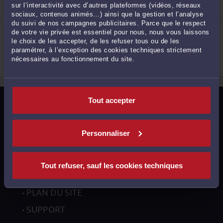
Droit de la famille, des personnes et de leur
sur l’interactivité avec d’autres plateformes (vidéos, réseaux
patrimoine
sociaux, contenus animés…) ainsi que la gestion et l’analyse
2
du suivi de nos campagnes publicitaires. Parce que le respect
ME DELPHINE TOKAR
de votre vie privée est essentiel pour nous, nous vous laissons
76 Rue de la République 91150 ETAMPES
le choix de les accepter, de les refuser tous ou de les
Droit pénal
paramétrer, à l’exception des cookies techniques strictement
Droit de la famille, des personnes et de leur
nécessaires au fonctionnement du site.
patrimoine
3
Tout accepter
MENTIONS LÉGALES
POLITIQUE DE CONFIDENTIALITÉ
Personnaliser
POLITIQUE DES COOKIES
CGU AVOCATS
Tout refuser, sauf les cookies techniques
CGUV UTILISATEURS
PLAN DU SITE
SUPPORT