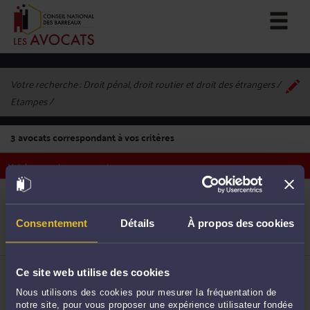
Votre recherche :
Droit pénal, droit routier et droit des étrangers /
Etampes
3
avocats correspondant à vos critères
Voir les avocats sur une carte
ME JULIE MAILLARD
4 Rue de la Tannerie 91150 ETAMPES
Accepte les consultations vidéo
Consentement
Détails
À propos des cookies
Droit pénal général
1
Droit du travail
ME MARION MASSON
Ce site web utilise des cookies
2 rue Saint Antoine 91150 ETAMPES
Nous utilisons des cookies pour mesurer la fréquentation de
Droit pénal
Droit du crédit et de la consommation
notre site, pour vous proposer une expérience utilisateur fondée