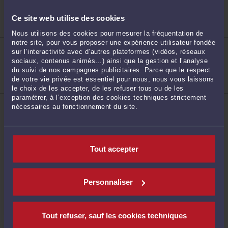
BAROEUL
Droit de la famille, des personnes et de leur
Ce site web utilise des cookies
patrimoine
Droit pénal
Nous utilisons des cookies pour mesurer la fréquentation de
notre site, pour vous proposer une expérience utilisateur fondée
ME CORALIE WILLOT
sur l’interactivité avec d’autres plateformes (vidéos, réseaux
4, Avenue Foch 59700 MARCQ EN BAROEUL
sociaux, contenus animés…) ainsi que la gestion et l’analyse
8
Droit de la famille, des personnes et de leur
du suivi de nos campagnes publicitaires. Parce que le respect
patrimoine
de votre vie privée est essentiel pour nous, nous vous laissons
le choix de les accepter, de les refuser tous ou de les
paramétrer, à l’exception des cookies techniques strictement
ME MARILYNE KUZNIAK
nécessaires au fonctionnement du site.
4 Avenue Foch 59700 MARCQ EN BAROEUL
Accepte les consultations vidéo
Droit de la famille, des personnes et de leur
patrimoine
Droit de la sécurité sociale et de la protection sociale
Tout accepter
9
ME HÉLÈNE MAIRESSE
2 rue Hélène Boucher 59700 MARCQ EN BAROEUL
Personnaliser
Accepte les consultations vidéo
Droit du crédit et de la consommation
Droit de la famille, des personnes et de leur
patrimoine
Tout refuser, sauf les cookies techniques
Procédure d'appel