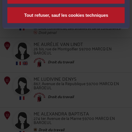
7
ME PIERRE-LOUIS OLIVO
274 ter Avenue de la Marne 59700 MARCQ EN
BAROEUL
Tout refuser, sauf les cookies techniques
Accepte les consultations vidéo
Droit du travail
Droit commercial, des affaires et de la concurrence
Droit pénal
ME AURÉLIE VAN LINDT
26 bis, rue de Montgolfier 59700 MARCQ EN
8
BAROEUL
Droit du travail
ME LUDIVINE DENYS
867, Avenue de la République 59700 MARCQ EN
BAROEUL
Droit du travail
9
ME ALEXANDRA BAPTISTA
274 ter Avenue de la Marne 59700 MARCQ EN
BAROEUL
Droit du travail