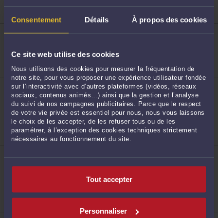
Droit du travail
Droit commercial, des affaires et de la concurrence
Droit des sociétés commerciales et professionnelles
Consentement
Détails
À propos des cookies
ME RÉMI GIROUTX
98 Avenue Foch 59700 MARCQ EN BAROEUL
Droit du travail
Ce site web utilise des cookies
Droit du crédit et de la consommation
Droit commercial, des affaires et de la concurrence
5
Nous utilisons des cookies pour mesurer la fréquentation de
notre site, pour vous proposer une expérience utilisateur fondée
ME CINDY DUBRULLE
sur l’interactivité avec d’autres plateformes (vidéos, réseaux
27, Avenue Foch 59700 MARCQ EN BAROEUL
sociaux, contenus animés…) ainsi que la gestion et l’analyse
Accepte les consultations vidéo
du suivi de nos campagnes publicitaires. Parce que le respect
de votre vie privée est essentiel pour nous, nous vous laissons
Droit du travail
Droit de la famille, des personnes et de leur
le choix de les accepter, de les refuser tous ou de les
patrimoine
paramétrer, à l’exception des cookies techniques strictement
Procédures collectives et entreprises en difficultés
nécessaires au fonctionnement du site.
6
ME MARILYNE KUZNIAK
4 Avenue Foch 59700 MARCQ EN BAROEUL
Accepte les consultations vidéo
Tout accepter
Droit de la sécurité sociale et de la protection
sociale
Droit de la famille, des personnes et de leur
patrimoine
Personnaliser