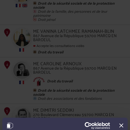
Droit de la sécurité sociale et de la protection
sociale
Droit de la famille, des personnes et de leur
patrimoine
2
Droit pénal
ME VANINA LATCHMEE RAMANAH-BLIN
867 Avenue de la République 59700 MARCQ EN
BAROEUL
Accepte les consultations vidéo
Droit du travail
ME CAROLINE ARNOUX
867 Avenue de la République 59700 MARCQ EN
3
BAROEUL
Droit du travail
Droit de la sécurité sociale et de la protection
sociale
Droit des associations et des fondations
ME DIMITRI SEDDIKI
4
270 Boulevard Clémenceau 59700 MARCQ EN
BAROEUL
Accepte les consultations vidéo