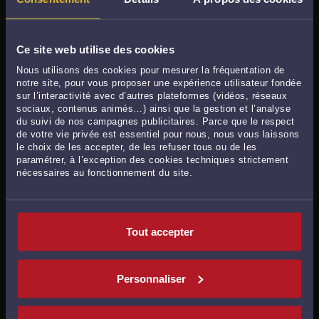
LES AVOCATS À MARQUETTE-LEZ-
4
LILLE PAR DOMAINE DE COMPÉTENCE
Avocats généralistes à Marquette-lez-Lille
Ce site web utilise des cookies
Avocats en
droit de la famille, des personnes, et de la
Nous utilisons des cookies pour mesurer la fréquentation de
notre site, pour vous proposer une expérience utilisateur fondée
consommation
à Marquette-lez-Lille
sur l’interactivité avec d’autres plateformes (vidéos, réseaux
sociaux, contenus animés…) ainsi que la gestion et l’analyse
Avocats en
droit du travail et droit de la sécurité sociale
à
du suivi de nos campagnes publicitaires. Parce que le respect
Marquette-lez-Lille
de votre vie privée est essentiel pour nous, nous vous laissons
le choix de les accepter, de les refuser tous ou de les
Avocats en
droit des affaires, des contrats, et des sociétés
paramétrer, à l’exception des cookies techniques strictement
nécessaires au fonctionnement du site.
commerciales
à Marquette-lez-Lille
Avocats en
droit de la propriété intellectuelle, du
numérique et des communications
à Marquette-lez-Lille
Tout accepter
Avocats en
droit pénal, droit routier et droit des étrangers
à Marquette-lez-Lille
Personnaliser
Avocats en
procédure civile, procédure d'appel
à
Marquette-lez-Lille