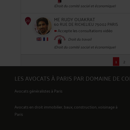
(Droit du comité social et économique)
ME RUDY OUAKRAT
60 RUE DE RICHELIEU 75002 PARIS
Accepte les consultations vidéo
16
Droit du travail
(Droit du comité social et économique)
1
2
17
LES AVOCATS À PARIS PAR DOMAINE DE C
Avocats généralistes à Paris
Avocats en
droit immobilier, baux, construction, voisinage
à
Paris
18