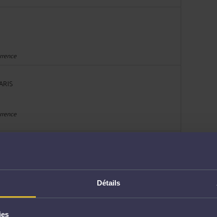
urrence
ARIS
urrence
RIS
Détails
RIS
ies