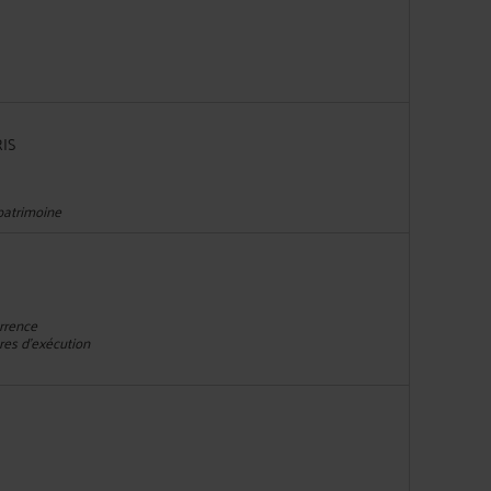
IS
 patrimoine
urrence
res d'exécution