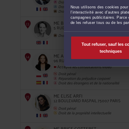
Droit immobilier
Droit commercial, des affaires et de la conc
Nous utilisons des cookies pour 
Droit du travail
l’interactivité avec d’autres pl
campagnes publicitaires. Parce q
ME BÉNÉDICTE BONNERY-FOUTER
10
de les refuser tous ou de les pa
5 RUE DE STOCKHOLM 75008 PARIS
Droit du travail
Tout refuser, sauf les c
techniques
ME ALICE CHANTRE
96 RUE DE RIVOLI 75004 PARIS
Accepte les consultations vidéo
11
Droit pénal
Réparation du préjudice corporel
Droit des étrangers et de la nationalité
ME ELISE ARFI
12 BOULEVARD RASPAIL 75007 PARIS
Droit pénal
Droit de la propriété intellectuelle
12
ME BRICE COTTERET