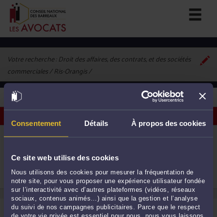
Votre recherche :
Droit des affaires, des contrats, et des sociétés
commerciales / Ris-Orangis
1
avocat correspondant à vos critères
Voir les avocats sur une carte
Consentement
Détails
À propos des cookies
ME STÉPHANE DA CUNHA
16 Place Jacques Brel 91130 RIS ORANGIS
Droit commercial, des affaires et de la concurrence
Ce site web utilise des cookies
Procédure civile
Droit immobilier
1
Nous utilisons des cookies pour mesurer la fréquentation de
notre site, pour vous proposer une expérience utilisateur fondée
sur l’interactivité avec d’autres plateformes (vidéos, réseaux
sociaux, contenus animés…) ainsi que la gestion et l’analyse
du suivi de nos campagnes publicitaires. Parce que le respect
de votre vie privée est essentiel pour nous, nous vous laissons