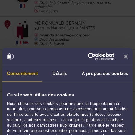
Droit de la famille, des personnes et de leur
patrimoine
Droit pénal
2
ME ROMUALD GERMAIN
93 cours National 17100 SAINTES
Droit du dommage corporel
Droit des sociétés
Droit du travail
ME SYLVIE HAGUENIER
23 cours Lemercier 17100 SAINTES
3
Accepte les consultations vidéo
Droit du dommage corporel
Consentement
Détails
À propos des cookies
Droit de la famille, des personnes et de leur
patrimoine
Droit pénal
Ce site web utilise des cookies
ME JULIEN NOGARET
Chemin des Marsais 17100 SAINTES
4
Nous utilisons des cookies pour mesurer la fréquentation de
Droit du dommage corporel
notre site, pour vous proposer une expérience utilisateur fondée
Droit de la famille, des personnes et de leur
sur l’interactivité avec d’autres plateformes (vidéos, réseaux
patrimoine
sociaux, contenus animés…) ainsi que la gestion et l’analyse
Droit des sociétés
du suivi de nos campagnes publicitaires. Parce que le respect
de votre vie privée est essentiel pour nous, nous vous laissons
ME STÉPHANIE BRIN