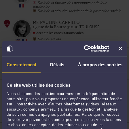
Droit de la famille, des personnes et de leur
patrimoine
Droit de la sécurité sociale et de la protection sociale
ME PAULINE CARRILLO
11
15, rue de la Bourse 31000 TOULOUSE
Accepte les consultations vidéo
Droit du travail
ME ALEXANDRE MAZEAS
11, rue de Metz 31000 TOULOUSE
Droit des étrangers et de la nationalité
Consentement
Détails
À propos des cookies
12
ME GILLES SOREL
Ce site web utilise des cookies
6, rue des Couteliers 31000 TOULOUSE
Nous utilisons des cookies pour mesurer la fréquentation de
Accepte les consultations vidéo
notre site, pour vous proposer une expérience utilisateur fondée
Procédure d'appel
sur l’interactivité avec d’autres plateformes (vidéos, réseaux
sociaux, contenus animés…) ainsi que la gestion et l’analyse
Procédure civile
13
du suivi de nos campagnes publicitaires. Parce que le respect
Droit commercial, des affaires et de la concurrence
de votre vie privée est essentiel pour nous, nous vous laissons
le choix de les accepter, de les refuser tous ou de les
ME PAUL BRU