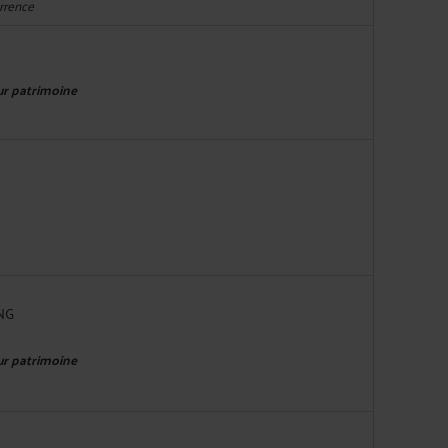
urrence
eur patrimoine
NG
eur patrimoine