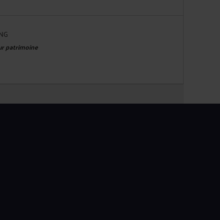
ING
eur patrimoine