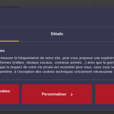
eur patrimoine
Détails
9200 TOURCOING
eur patrimoine
ies
mesurer la fréquentation de notre site, pour vous proposer une expérien
ateformes (vidéos, réseaux sociaux, contenus animés…) ainsi que la gesti
ue le respect de votre vie privée est essentiel pour nous, nous vous la
ING
ramétrer, à l’exception des cookies techniques strictement nécessaires
ookies
Personnaliser
NG