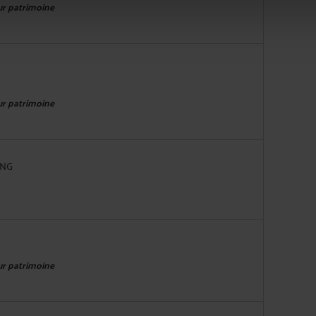
eur patrimoine
eur patrimoine
ING
eur patrimoine