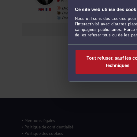
Accepte les consultations vidéo
Droit fiscal et droit douanier
Ce site web utilise des cook
Droit du travail
Droit des sociétés
2
Nous utilisons des cookies pour 
l’interactivité avec d’autres pl
campagnes publicitaires. Parce q
de les refuser tous ou de les pa
Tout refuser, sauf les c
techniques
Mentions légales
Politique de confidentialité
Politique des cookies