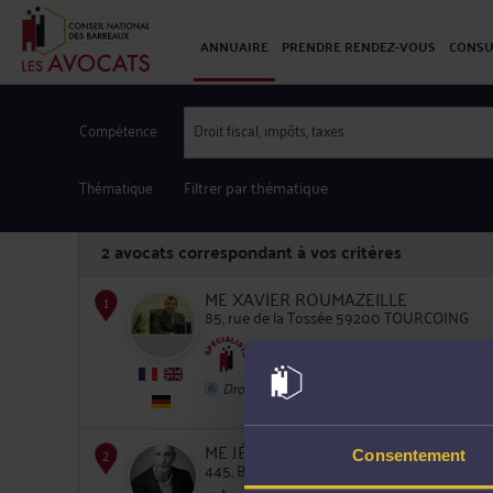
ANNUAIRE
PRENDRE RENDEZ-VOUS
CONSU
Compétence
Droit fiscal, impôts, taxes
Thématique
Filtrer par thématique
2
avocats correspondant à vos critères
ME XAVIER ROUMAZEILLE
85, rue de la Tossée 59200 TOURCOING
Droit fiscal et droit douanier
1
Droit des sociétés
ME JÉRÔME BRASSART
Consentement
445, Boulevard Gambetta 59200 TOURCO