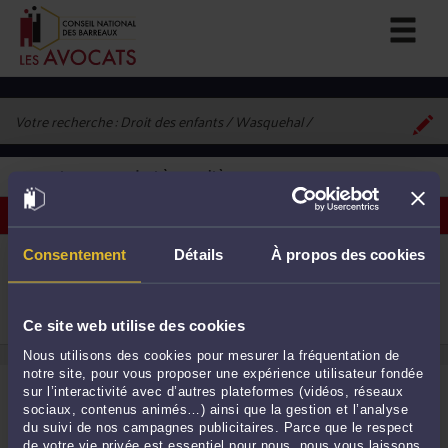
Votre recherche :
Droit des enfants / Wasquehal
1
avocat correspondant à vos critères
Voir les avocats sur une carte
ME GAËLLA KERRAR
Consentement
Détails
À propos des cookies
41 avenue de Flandre 59290 WASQUEHAL
Droit des enfants
Procédure d'appel
1
Droit immobilier
Ce site web utilise des cookies
Nous utilisons des cookies pour mesurer la fréquentation de
notre site, pour vous proposer une expérience utilisateur fondée
sur l’interactivité avec d’autres plateformes (vidéos, réseaux
sociaux, contenus animés…) ainsi que la gestion et l’analyse
du suivi de nos campagnes publicitaires. Parce que le respect
de votre vie privée est essentiel pour nous, nous vous laissons