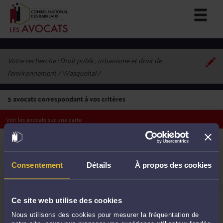
Votre recherche :
Droit public, urbanisme et droit de
l'environnement / Wasquehal
3
avocats correspondant à vos critères
Voir les avocats sur une carte
ME AMÉLIA DANTEC
29 Ter Avenue de la Marne 59290 WASQUEHAL
Accepte les consultations vidéo
Consentement
Détails
À propos des cookies
Droit public
1
Fonction publique
Collectivités locales
ME LAURENT FILLIEUX
Ce site web utilise des cookies
29 Ter Avenue de la Marne 59290 WASQUEHAL
Nous utilisons des cookies pour mesurer la fréquentation de