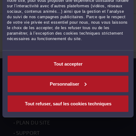
Droit public
notre site, pour vous proposer une expérience utilisateur fondée
sur l’interactivité avec d’autres plateformes (vidéos, réseaux
sociaux, contenus animés…) ainsi que la gestion et l’analyse
2
du suivi de nos campagnes publicitaires. Parce que le respect
ME SIMON SPRIET
de votre vie privée est essentiel pour nous, nous vous laissons
37, rue du Molinel 59290 WASQUEHAL
le choix de les accepter, de les refuser tous ou de les
Accepte les consultations vidéo
paramétrer, à l’exception des cookies techniques strictement
Droit public
nécessaires au fonctionnement du site.
Droit immobilier
Droit des assurances
3
Tout accepter
MENTIONS LÉGALES
POLITIQUE DE CONFIDENTIALITÉ
Personnaliser
POLITIQUE DES COOKIES
CGU AVOCATS
Tout refuser, sauf les cookies techniques
CGUV UTILISATEURS
PLAN DU SITE
SUPPORT