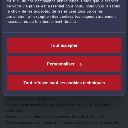
du suivi de nos campagnes publicitaires. Parce que le respect
DOMAINES DE COMPÉTENCE
de votre vie privée est essentiel pour nous, nous vous laissons
le choix de les accepter, de les refuser tous ou de les
paramétrer, à l’exception des cookies techniques strictement
Maître Marin, avocat au barreau de Toulouse, intervient dans
nécessaires au fonctionnement du site.
les domaines suivants dans le cadre de mandats de conseil
et de représentation devant les tribunaux :
DROIT DE LA SÉCURITÉ SOCIALE
Tout accepter
Droit de la sécurité sociale et de la protection sociale
- Assistance dans les contentieux et recouvrement URSSAF / RSI
Personnaliser
- Prévention des risques professionnels, établissement des documents (DUER,…),
procédures afférentes aux accidents du travail ou maladies professionnelles
Tout refuser, sauf les cookies techniques
DROIT PÉNAL GÉNÉRAL
Droit pénal
- Assistance lors d'une garde à vue
- Représentation devant tribunal de police et correctionnel, juridictions
spécialisées …
- Interventions en matière de contraventions, de délits et de crimes
- Défense des auteurs et victimes d'infractions pénales à toutes les étapes de la