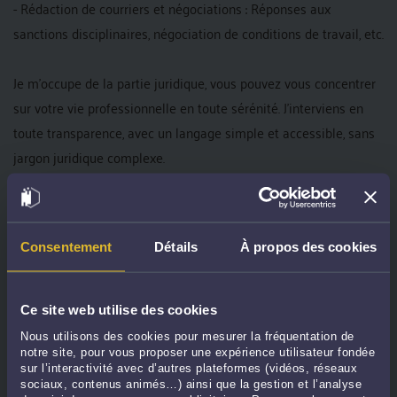
- Rédaction de courriers et négociations : Réponses aux
sanctions disciplinaires, négociation de conditions de travail, etc.
Je m'occupe de la partie juridique, vous pouvez vous concentrer
sur votre vie professionnelle en toute sérénité. J’interviens en
toute transparence, avec un langage simple et accessible, sans
jargon juridique complexe.
Mon objectif :
Consentement
Détails
À propos des cookies
Vous permettre de prendre des décisions éclairées et de
protéger vos droits, quelle que soit la situation.
Ce site web utilise des cookies
Je suis impatiente de vous aider à défendre vos droits et à
Nous utilisons des cookies pour mesurer la fréquentation de
obtenir satisfaction !
notre site, pour vous proposer une expérience utilisateur fondée
sur l’interactivité avec d’autres plateformes (vidéos, réseaux
sociaux, contenus animés…) ainsi que la gestion et l’analyse