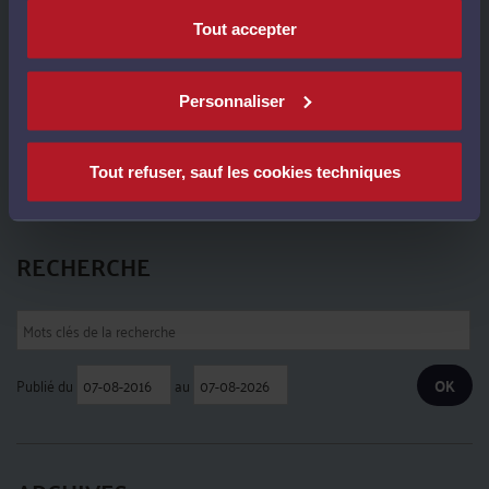
Tout accepter
DERNIÈRES PUBLICATIONS
Personnaliser
Contestation d’un refus d’accident du travail / maladie professionnelle
-
Le
14 avril 2026 à 16:19
Tout refuser, sauf les cookies techniques
Voir toutes ses publications
RECHERCHE
Publié du
au