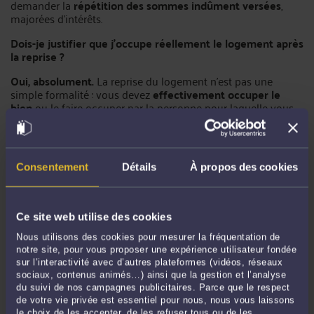
demander la
répétition des sommes indûment versées
,
majorées d'intérêts.
Dois-je justifier que j'occupe réellement le logement après
la reprise ?
Oui, absolument.
La reprise du logement n'est pas une
simple formalité : vous devez
effectivement occuper le
bien
ou le faire occuper par la personne pour laquelle vous
avez invoqué la reprise. Cette obligation est sanctionnée par
la loi.
L'obligation d'occupation effective
Consentement
Détails
À propos des cookies
La loi impose que le logement soit
occupé à titre de
résidence principale
par vous-même ou par la personne
mentionnée dans le congé dans un
délai maximum d'un
Ce site web utilise des cookies
an
à compter du départ du locataire.
Nous utilisons des cookies pour mesurer la fréquentation de
La résidence principale s'entend du logement dans lequel
notre site, pour vous proposer une expérience utilisateur fondée
vous ou la personne concernée résidez
au moins huit mois
sur l’interactivité avec d’autres plateformes (vidéos, réseaux
par an
, sauf obligations professionnelles, raisons de santé ou
sociaux, contenus animés…) ainsi que la gestion et l’analyse
cas de force majeure. Il ne suffit donc pas d'y passer
du suivi de nos campagnes publicitaires. Parce que le respect
quelques nuits de temps en temps : il faut une occupation
de votre vie privée est essentiel pour nous, nous vous laissons
le choix de les accepter, de les refuser tous ou de les