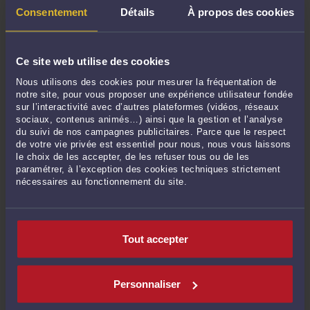
Consentement
Détails
À propos des cookies
CONSULTER PAR TÉLÉPHONE
Ce site web utilise des cookies
Nous utilisons des cookies pour mesurer la fréquentation de
notre site, pour vous proposer une expérience utilisateur fondée
POSER UNE QUESTION ÉCRITE
sur l’interactivité avec d’autres plateformes (vidéos, réseaux
sociaux, contenus animés…) ainsi que la gestion et l’analyse
du suivi de nos campagnes publicitaires. Parce que le respect
de votre vie privée est essentiel pour nous, nous vous laissons
le choix de les accepter, de les refuser tous ou de les
DERNIÈRES PUBLICATIONS
paramétrer, à l’exception des cookies techniques strictement
nécessaires au fonctionnement du site.
La prescription acquisitive en droit immobilier : comment devenir
propriétaire par la possession
-
Le 29 juil. 2026 à 17:09
Tout accepter
Réformes récentes des SCI : ce que les investisseurs particuliers doivent
savoir
-
Le 26 juin 2026 à 11:09
La garantie décennale a-t-elle un caractère d’ordre public en droit privé et
Personnaliser
droit public de la construction
-
Le 16 juin 2026 à 16:52
Acheter un bien loué pour y habiter : droits et risques juridiques
-
Le 20 mai