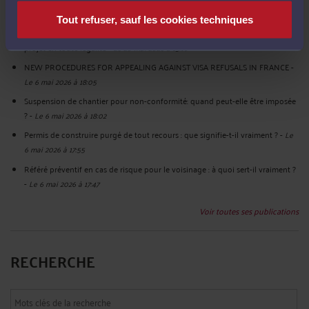
2026 à 15:15
Tout refuser, sauf les cookies techniques
Modification de permis de construire : tout savoir pour faire évoluer votre
projet en toute légalité
-
Le 20 mai 2026 à 15:10
NEW PROCEDURES FOR APPEALING AGAINST VISA REFUSALS IN FRANCE
-
Le 6 mai 2026 à 18:05
Suspension de chantier pour non-conformité: quand peut-elle être imposée
?
-
Le 6 mai 2026 à 18:02
Permis de construire purgé de tout recours : que signifie-t-il vraiment ?
-
Le
6 mai 2026 à 17:55
Référé préventif en cas de risque pour le voisinage : à quoi sert-il vraiment ?
-
Le 6 mai 2026 à 17:47
Voir toutes ses publications
RECHERCHE