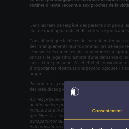
victime directe reconnue aux proches de la vic
Dans les faits de l’espèce, des parents ont perdu l
état de mort apparente et décédé seize jours après
Considérant que le décès de leur enfant trouvait s
des manquements fautifs commis lors de sa prise
le service des urgences de la maternité d’un grou
ont saisi le juge administratif d’une demande d’ind
aussi à titre personnel. A cet effet et considérant 
d'importantes répercussions psychologiques, ils sol
propres.
Par arrêt du 23 mai 2024, la Cour Administrative d’A
des préjudices propres des parents considérant que
«[...]
les préjudices résultant, pour eux, du décès d
au titre de leur préjudice d'affection, par le vers
inclure, outre la douleur morale liée au décès de le
Consentement
que Mme D... a subi du fait de ce décès, mais qu'en
extrapatrimoniaux découlant de leur état psycholo
indemnisation, en l'absence de lien direct avec la 