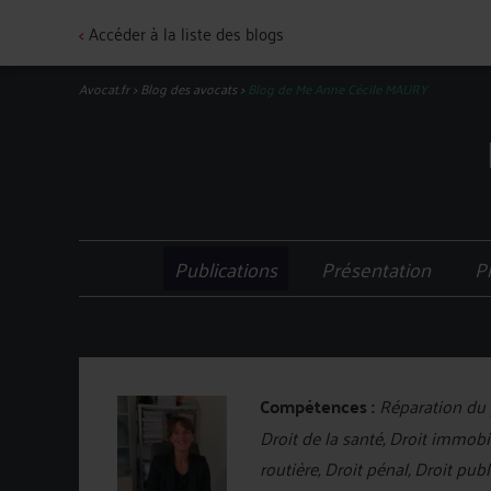
<
Accéder à la liste des blogs
Avocat.fr
>
Blog des avocats
>
Blog de Me Anne Cécile MAURY
Publications
Présentation
P
Compétences :
Réparation du p
Droit de la santé, Droit immobili
routière, Droit pénal, Droit pu