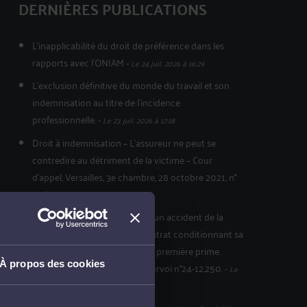
DERNIÈRES PUBLICATIONS
L'inapplicabilité du droit de préférence dans les
rapports avec l'ONIAM
-
Le 24 juil. 2026 à 16:29
L’exclusion définitive du monde du travail et son
indemnisation au titre de l’incidence
professionnelle.
-
Le 23 juil. 2026 à 17:18
Droit à indemnisation – L’assureur ne peut se
contredire au détriment de la victime – Cour
d’appel, Versailles, 3e chambre, 28 octobre 2021, n°
20/01777
-
Le 15 juil. 2026 à 17:51
L’inopposabilité à la victime d’un accident de la
circulation de la clause du contrat conditionnant sa
prise d’effet au paiement de la première prime.
À propos des cookies
Cass.Civ 2ème 02.04.2026 pourvoi n°24-12.250.
-
Le
15 juil. 2026 à 17:48