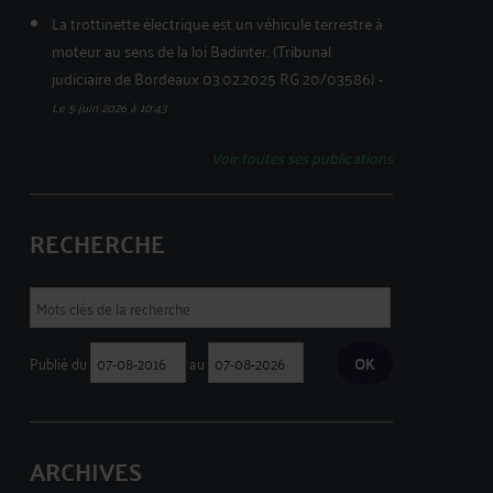
La trottinette électrique est un véhicule terrestre à
moteur au sens de la loi Badinter. (Tribunal
judiciaire de Bordeaux 03.02.2025 RG 20/03586)
-
Le 5 juin 2026 à 10:43
Voir toutes ses publications
RECHERCHE
Publié du
au
ARCHIVES