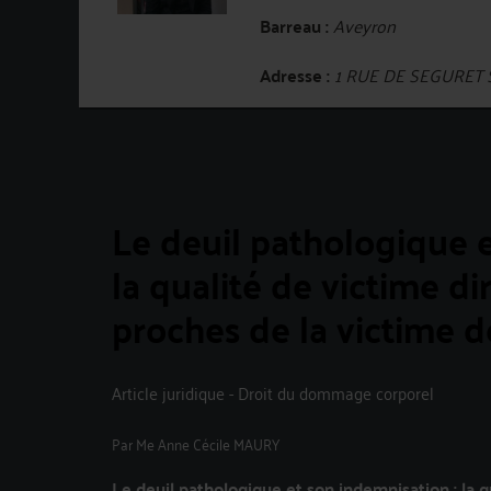
Barreau :
Aveyron
Adresse :
1 RUE DE SEGURET 
Le deuil pathologique e
la qualité de victime d
proches de la victime 
Article juridique - Droit du dommage corporel
Par
Me Anne Cécile MAURY
Le deuil pathologique et son indemnisation : la q