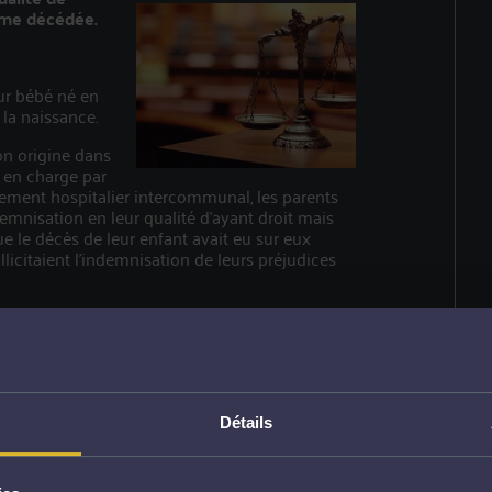
time décédée.
eur bébé né en
 la naissance.
on origine dans
 en charge par
pement hospitalier intercommunal, les parents
emnisation en leur qualité d’ayant droit mais
que le décès de leur enfant avait eu sur eux
licitaient l’indemnisation de leurs préjudices
ppel de Paris a refusé d'indemniser l'intégralité
 :
e leur fille devaient être indemnisés uniquement
ement d'une somme forfaitaire majorée pour
ur fille, le retentissement pathologique avéré
Détails
 revanche, les préjudices patrimoniaux et
gique étaient insusceptibles de donner lieu à
faute
commise. »