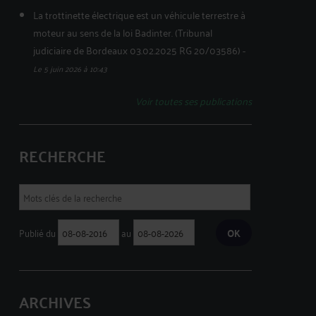
La trottinette électrique est un véhicule terrestre à
moteur au sens de la loi Badinter. (Tribunal
judiciaire de Bordeaux 03.02.2025 RG 20/03586)
-
Le 5 juin 2026 à 10:43
Voir toutes ses publications
RECHERCHE
Publié du
au
ARCHIVES