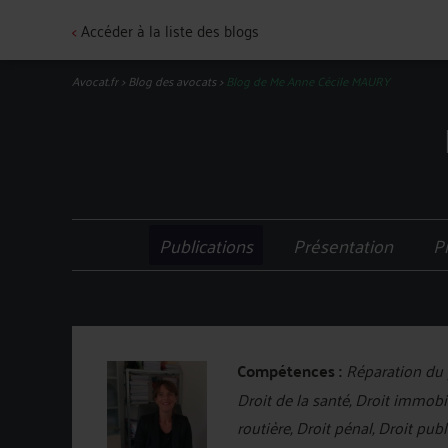
<
Accéder à la liste des blogs
Avocat.fr
>
Blog des avocats
>
Blog de Me Anne Cécile MAURY
Publications
Présentation
P
Compétences :
Réparation du p
Droit de la santé, Droit immobili
routière, Droit pénal, Droit pu