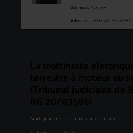
Barreau :
Aveyron
Adresse :
1 RUE DE SEGURET 
La trottinette électriqu
terrestre à moteur au se
(Tribunal judiciaire de
RG 20/03586)
Article juridique - Droit du dommage corporel
Par
Me Anne Cécile MAURY