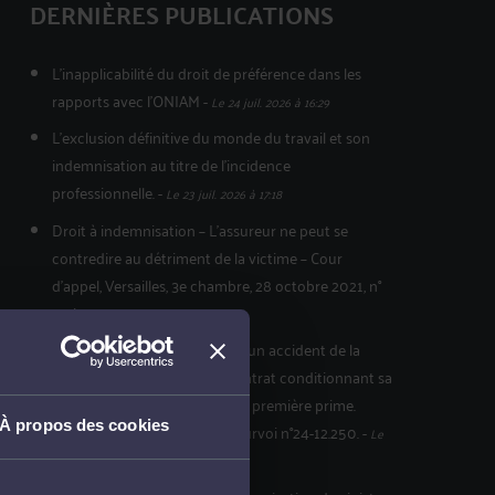
DERNIÈRES PUBLICATIONS
L'inapplicabilité du droit de préférence dans les
rapports avec l'ONIAM
-
Le 24 juil. 2026 à 16:29
L’exclusion définitive du monde du travail et son
indemnisation au titre de l’incidence
professionnelle.
-
Le 23 juil. 2026 à 17:18
Droit à indemnisation – L’assureur ne peut se
contredire au détriment de la victime – Cour
d’appel, Versailles, 3e chambre, 28 octobre 2021, n°
20/01777
-
Le 15 juil. 2026 à 17:51
L’inopposabilité à la victime d’un accident de la
circulation de la clause du contrat conditionnant sa
prise d’effet au paiement de la première prime.
À propos des cookies
Cass.Civ 2ème 02.04.2026 pourvoi n°24-12.250.
-
Le
15 juil. 2026 à 17:48