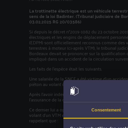
La trottinette électrique est un véhicule terrest
sens de la loi Badinter. (Tribunal judiciaire de B
03.02.2025 RG 20/03586)
Si depuis le décret n°2019-1082 du 23 octobre 2019,
électriques et les engins de déplacement personn
(EDPM) sont officiellement reconnus comme des v
terrestres à moteur (ci-après VTM), le tribunal judic
Bordeaux devait se prononcer sur la qualification 
impliqué dans un accident de la circulation survenu
Les faits de l’espèce était les suivants.
Une salariée de la SNCF a été victime d’un accident
piéton au volant de sa trottinette électrique, elle 
Après l’avoir indemnisée de ses préjudices, son em
l’assurance de la conductrice du véhicule impliqué
Ce dernier lui a opposé la faute de la victime cara
Consentement
volant d’un VTM excluant ainsi toute indemnisation 
rappelant que :