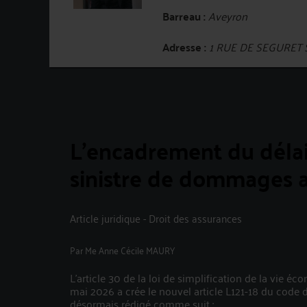
Barreau :
Aveyron
Adresse :
1 RUE DE SEGURET 
L’encadrement du délai
sinistre de dommages a
Article juridique - Droit des assurances
Par
Me Anne Cécile MAURY
L’article 30 de la loi de simplification de la vie 
mai 2026 a crée le nouvel article L121-18 du code
désormais rédigé comme suit :