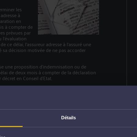
erminer les
 adresse à
aration en
ois à compter de
ères prévues par
u l'évaluation
e ce délai, l'assureur adresse à l'assuré une
ré sa décision motivée de ne pas accorder
esse une proposition d'indemnisation ou de
délai de deux mois à compter de la déclaration
r décret en Conseil d'Etat.
sur la proposition d'indemnisation ou d'acompte,
nner l'entreprise chargée de procéder à la
ser l'indemnisation ou l'acompte dû. A défaut,
 ou l'acompte dû par l'assureur produit, à
au taux de l'intérêt légal.
Détails
éa du I transmet son rapport définitif à