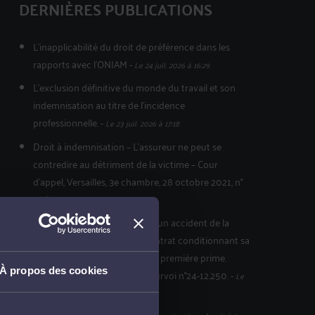
DERNIÈRES PUBLICATIONS
L'inapplicabilité du droit de préférence dans les
rapports avec l'ONIAM
-
Le 24 juil. 2026 à 16:29
L’exclusion définitive du monde du travail et son
indemnisation au titre de l’incidence
professionnelle.
-
Le 23 juil. 2026 à 17:18
Droit à indemnisation – L’assureur ne peut se
contredire au détriment de la victime – Cour
d’appel, Versailles, 3e chambre, 28 octobre 2021, n°
20/01777
-
Le 15 juil. 2026 à 17:51
L’inopposabilité à la victime d’un accident de la
circulation de la clause du contrat conditionnant sa
prise d’effet au paiement de la première prime.
À propos des cookies
Cass.Civ 2ème 02.04.2026 pourvoi n°24-12.250.
-
Le
15 juil. 2026 à 17:48