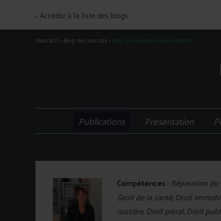
<
Accéder à la liste des blogs
Avocat.fr
>
Blog des avocats
>
Blog de Me Anne Cécile MAURY
Publications
Présentation
P
Compétences :
Réparation du p
Droit de la santé, Droit immobili
routière, Droit pénal, Droit pu