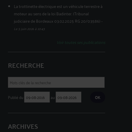
La trottinette électrique est un véhicule terrestre à
moteur au sens de la loi Badinter. (Tribunal
judiciaire de Bordeaux 03.02.2025 RG 20/03586)
-
Le 5 juin 2026 à 10:43
Voir toutes ses publications
RECHERCHE
Publié du
au
ARCHIVES