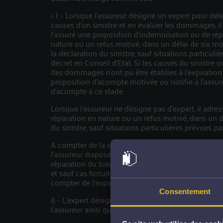
« I. - Lorsque l'assureur désigne un expert pour dét
causes d'un sinistre et en évaluer les dommages, il
l'assuré une proposition d'indemnisation ou de rép
nature ou un refus motivé, dans un délai de six m
la déclaration du sinistre, sauf situations particuli
décret en Conseil d'Etat. Si les causes du sinistre o
des dommages n'ont pu être établies à l'expiration d
proposition d'acompte motivée ou notifie à l'assu
d'acompte à ce stade.
Lorsque l'assureur ne désigne pas d'expert, il adr
réparation en nature ou un refus motivé, dans un 
du sinistre, sauf situations particulières prévues pa
A compter de la réception de l'accord de l'assuré 
l'assureur dispose d'un délai d'un mois pour missio
réparation du bien ou de vingt et un jours pour ver
et sauf cas fortuit ou de force majeure, l'indemnité
compter de l'expiration de ce dernier délai, intérêts 
Consentement
II. - L'expert désigné en application du premier alin
l'assureur ainsi qu'à l'assuré. […]