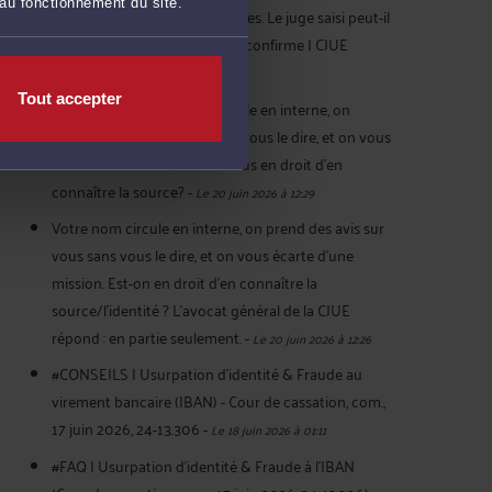
 au fonctionnement du site.
eBay pour recueillir des preuves. Le juge saisi peut-il
les juger recevables? La CJUE confirme | CJUE
C‑484/24
-
Le 20 juin 2026 à 19:21
Tout accepter
#CONSEILS | Votre nom circule en interne, on
prend des avis sur vous sans vous le dire, et on vous
écarte d’une mission. Etes-vous en droit d’en
connaître la source?
-
Le 20 juin 2026 à 12:29
Votre nom circule en interne, on prend des avis sur
vous sans vous le dire, et on vous écarte d’une
mission. Est-on en droit d’en connaître la
source/l’identité ? L’avocat général de la CJUE
répond : en partie seulement.
-
Le 20 juin 2026 à 12:26
#CONSEILS | Usurpation d'identité & Fraude au
virement bancaire (IBAN) - Cour de cassation, com.,
17 juin 2026, 24-13.306
-
Le 18 juin 2026 à 01:11
#FAQ | Usurpation d'identité & Fraude à l'IBAN