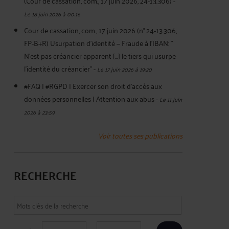
(Cour de cassation, com., 17 juin 2026, 24-13.306)
-
Le 18 juin 2026 à 00:16
Cour de cassation, com., 17 juin 2026 (n° 24-13.306,
FP-B+R) Usurpation d’identité — Fraude à l'IBAN: "
N’est pas créancier apparent [...] le tiers qui usurpe
l’identité du créancier"
-
Le 17 juin 2026 à 19:20
#FAQ | #RGPD | Exercer son droit d'accès aux
données personnelles | Attention aux abus
-
Le 11 juin
2026 à 23:59
Voir toutes ses publications
RECHERCHE