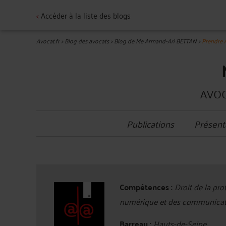
<
Accéder à la liste des blogs
Avocat.fr
>
Blog des avocats
>
Blog de Me Armand-Ari BETTAN
>
Prendre 
AVOC
Publications
Présent
Compétences :
Droit de la pro
numérique et des communication
Barreau :
Hauts-de-Seine