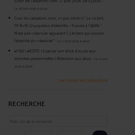
(Cour de cassation, com., 17 juin 2026, 24-13.306)
-
Le 18 juin 2026 à 00:16
Cour de cassation, com., 17 juin 2026 (n° 24-13.306,
FP-B+R) Usurpation d’identité — Fraude à l'IBAN: "
N’est pas créancier apparent [...] le tiers qui usurpe
l’identité du créancier"
-
Le 17 juin 2026 à 19:20
#FAQ | #RGPD | Exercer son droit d'accès aux
données personnelles | Attention aux abus
-
Le 11 juin
2026 à 23:59
Voir toutes ses publications
RECHERCHE