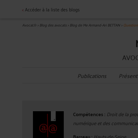
<
Accéder à la liste des blogs
Avocat.fr
>
Blog des avocats
>
Blog de Me Armand-Ari BETTAN
>
Question 
AVOC
Publications
Présent
Compétences :
Droit de la pro
numérique et des communication
Barreau :
Hauts-de-Seine