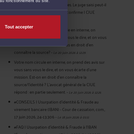
 au fonctionnement du site.
eBay pour recueillir des preuves. Le juge saisi peut-il
les juger recevables? La CJUE confirme | CJUE
C‑484/24
-
Le 20 juin 2026 à 19:21
Tout accepter
#CONSEILS | Votre nom circule en interne, on
prend des avis sur vous sans vous le dire, et on vous
écarte d’une mission. Etes-vous en droit d’en
connaître la source?
-
Le 20 juin 2026 à 12:29
Votre nom circule en interne, on prend des avis sur
vous sans vous le dire, et on vous écarte d’une
mission. Est-on en droit d’en connaître la
source/l’identité ? L’avocat général de la CJUE
répond : en partie seulement.
-
Le 20 juin 2026 à 12:26
#CONSEILS | Usurpation d'identité & Fraude au
virement bancaire (IBAN) - Cour de cassation, com.,
17 juin 2026, 24-13.306
-
Le 18 juin 2026 à 01:11
#FAQ | Usurpation d'identité & Fraude à l'IBAN