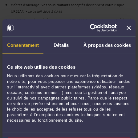
Maîtres d'ouvrage : vos sous-traitants acceptés deviennent votre risque
URSSAF.
-
Le 24 juil. 2026 à 07:55
L'URSSAF condamnée à rembourser 4 534 166 €. L'inspecteur avait réclamé
les pièces du contrôle à trois salariées — sans mandat de l'employeur.
-
Le 22
juil. 2026 à 13:05
Vous n'avez pas signé le recommandé de votre mise en demeure URSSAF ?
-
Consentement
Détails
À propos des cookies
Le 22 juil. 2026 à 12:07
L’URSSAF peut vous devoir de l’argent — sans jamais vous le dire.
-
Le 21 juil.
2026 à 21:53
Ce site web utilise des cookies
Vos justificatifs URSSAF ont une date de péremption. Passé la période
Nous utilisons des cookies pour mesurer la fréquentation de
contradictoire, certains ne franchissent plus la porte du tribunal.
-
Le 21 juil.
notre site, pour vous proposer une expérience utilisateur fondée
2026 à 16:35
sur l’interactivité avec d’autres plateformes (vidéos, réseaux
Il paraît que j'extrais "l'élixir".
-
Le 15 juil. 2026 à 17:08
sociaux, contenus animés…) ainsi que la gestion et l’analyse
du suivi de nos campagnes publicitaires. Parce que le respect
L'URSSAF réclame le redressement judiciaire d'une entreprise sur un passif
de votre vie privée est essentiel pour nous, nous vous laissons
de 535 303 €. Le passif réellement exigible n'est que de 36 333 €.
-
Le 15 juil.
le choix de les accepter, de les refuser tous ou de les
2026 à 14:48
paramétrer, à l’exception des cookies techniques strictement
nécessaires au fonctionnement du site.
Voir toutes ses publications