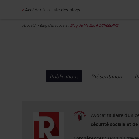
<
Accéder à la liste des blogs
Avocat.fr
>
Blog des avocats
>
Blog de Me Eric ROCHEBLAVE
Publications
Présentation
P
Avocat titulaire d'un c
sécurité sociale et de
Compétences :
Droit du travail