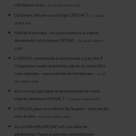
cite depuis 2024.
-
Le 24 juil. 2026 à 12:51
Comment réduire vos charges URSSAF ?
-
Le 24 juil.
2026 à 11:14
Maîtres d'ouvrage : vos sous-traitants acceptés
deviennent votre risque URSSAF.
-
Le 24 juil. 2026 à
07:55
L'URSSAF condamnée à rembourser 4 534 166 €.
L'inspecteur avait réclamé les pièces du contrôle à
trois salariées — sans mandat de l'employeur.
-
Le 22
juil. 2026 à 13:05
Vous n'avez pas signé le recommandé de votre
mise en demeure URSSAF ?
-
Le 22 juil. 2026 à 12:07
L’URSSAF peut vous devoir de l’argent — sans jamais
vous le dire.
-
Le 21 juil. 2026 à 21:53
Vos justificatifs URSSAF ont une date de
péremption. Passé la période contradictoire,