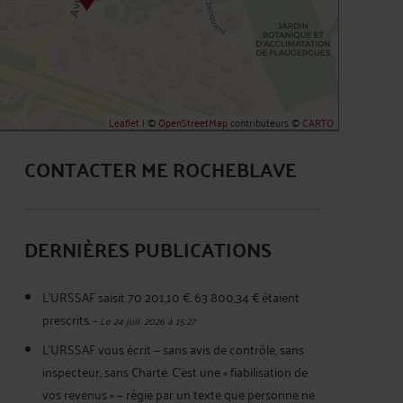
Leaflet
| ©
OpenStreetMap
contributeurs ©
CARTO
CONTACTER ME ROCHEBLAVE
DERNIÈRES PUBLICATIONS
L'URSSAF saisit 70 201,10 €. 63 800,34 € étaient
prescrits.
-
Le 24 juil. 2026 à 15:27
L'URSSAF vous écrit — sans avis de contrôle, sans
inspecteur, sans Charte. C'est une « fiabilisation de
vos revenus » — régie par un texte que personne ne