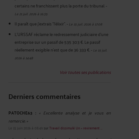
certains ne franchissent plus la porte du tribunal.
-
Le 21 juil. 2026 à 16:35
Il paraît que j'extrais "l'élixir".
-
Le 15 juil. 2026 à 17:08
L'URSSAF réclame le redressement judiciaire d'une
entreprise sur un passif de 535 303 €. Le passif
réellement exigible n'est que de 36 333 €.
-
Le 15 juil.
2026 à 14:48
Voir toutes ses publications
Derniers commentaires
PATOCHE63 :
« Excellente analyse et je vous en
remercie. »
Le 15 juin 2026 à 08:49
sur
Travail dissimulé Un « revirement ...