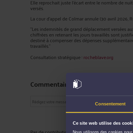
Elle reprochait juste l'écart entre le nombre de nuit
versés.
La cour d'appel de Colmar annule (30 avril 2026, R
"Les indemnités de grand déplacement versées aux
chiffrées en retenant les jours travaillés sont justif
destiné à compenser des dépenses supplémentaire
travaillés."
Consultation stratégique :
rocheblave.org
Commentaires
Consentement
Ce site web utilise des cook
Pas de contribution, soyez le premier
Nous utilisons des cookies pour 