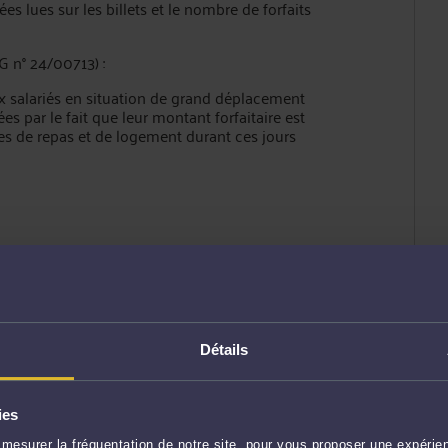
ées lues sur les billets et le nombre de forfaits
G n° 24/00713) :
 salariés en situation de grand déplacement
iées par le fait que leur montant forfaitaire est
s de repas et de logement durant ces jours
Détails
ENVOYER
ies
mesurer la fréquentation de notre site, pour vous proposer une expérien